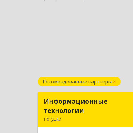
Рекомендованные партнеры
Информационные
Информационны
технологии
технологи
Петушки
601144, Владимирская обл, Петушки г
Маяковского ул, дом № 1