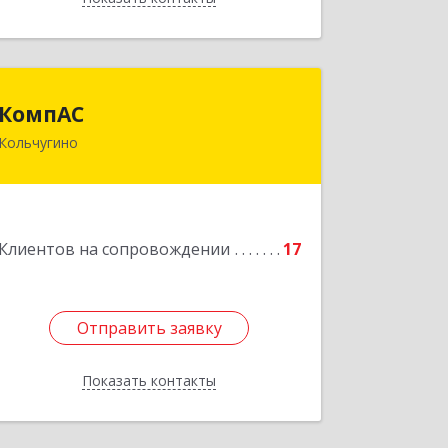
КомпАС
КомпАС
Кольчугино
601782, Владимирская область,
г.Кольчугино, ул.Больничная, д.20
Подробнее
Клиентов на сопровождении
17
Отправить заявку
Отправить заявку
Показать контакты
Назад