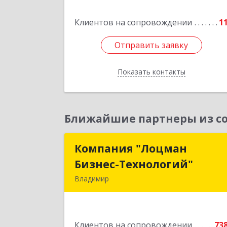
Клиентов на сопровождении
1
Подробне
Отправить заявку
Отправить заявку
Показать контакты
Назад
Ближайшие партнеры из со
Компания "Лоцман
Компания "Лоцма
Бизнес-Технологий"
Бизнес-Технологий
Владимир
600015, Владимирская обл, Владими
г, Чайковского ул, дом № 40А, оф.2
Клиентов на сопровождении
73
Подробне