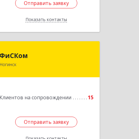
Отправить заявку
Отправить заявку
Показать контакты
Назад
ФиСКом
ФиСКом
Ногинск
142403, Московская обл., г.Ногинск,
ул.Ремесленная, д.1, пом.33
Подробнее
Клиентов на сопровождении
15
Отправить заявку
Отправить заявку
Показать контакты
Назад