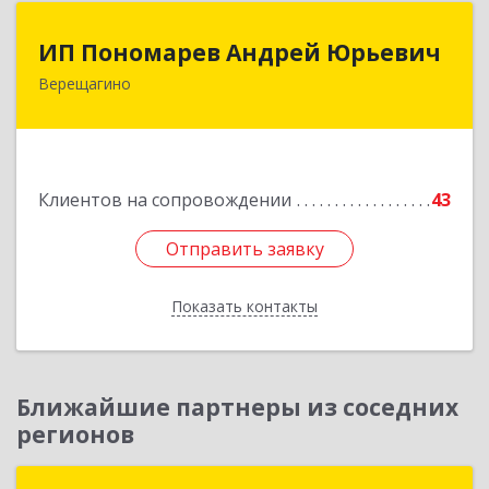
ИП Пономарев Андрей Юрьевич
ИП Пономарев Андрей Юрьевич
Верещагино
617120, Пермский край, Верещагинский р-н,
Верещагино г, Октябрьская ул, дом № 68, оф.1
Подробнее
Клиентов на сопровождении
43
Отправить заявку
Отправить заявку
Показать контакты
Назад
Ближайшие партнеры из соседних
регионов