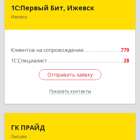
1С:Первый Бит, Ижевск
1С:Первый Бит, Ижевск
Ижевск
426008, Удмуртская Респ, Ижевск г,
Коммунаров ул, дом № 234
Подробнее
Клиентов на сопровождении
779
1С:Специалист
28
Отправить заявку
Отправить заявку
Показать контакты
Назад
ГК ПРАЙД
ГК ПРАЙД
Лысьва
618909, Пермский край, Лысьва г, Репина ул,