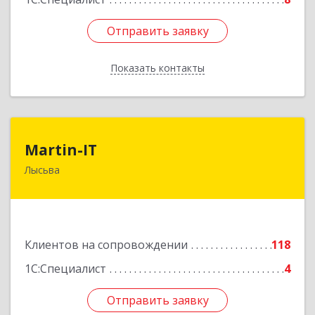
Отправить заявку
Отправить заявку
Показать контакты
Назад
Martin-IT
Martin-IT
Лысьва
618900, Пермский край, Лысьва г, Смышляева
ул, дом № 36, этаж 3, оф.7
Подробнее
Клиентов на сопровождении
118
1С:Специалист
4
Отправить заявку
Отправить заявку