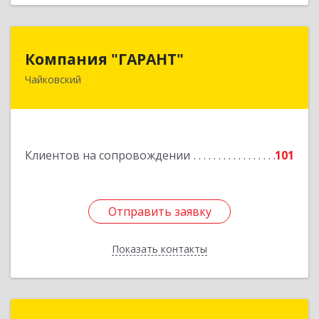
Компания "ГАРАНТ"
Компания "ГАРАНТ"
Чайковский
617760, Пермский край, Чайковский г, Карла
Маркса ул, дом № 31, оф.3
Подробнее
Клиентов на сопровождении
101
Отправить заявку
Отправить заявку
Показать контакты
Назад