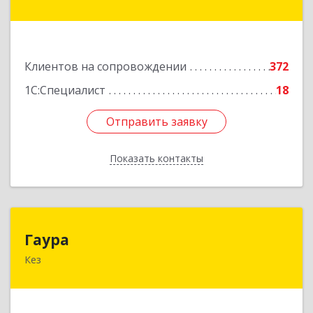
дом № 41
Подробнее
Клиентов на сопровождении
372
1С:Специалист
18
Отправить заявку
Отправить заявку
Показать контакты
Назад
Гаура
Гаура
Кез
427580, Удмуртская Респ, Кезский р-н, Кез п,
Кооперативная ул, дом № 12