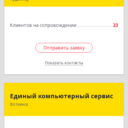
619000, Пермский край, Кудымкар г, Герцена
ул, дом № 52
Клиентов на сопровождении
23
Подробнее
Отправить заявку
Отправить заявку
Показать контакты
Назад
Единый компьютерный сервис
Единый компьютерный сервис
Воткинск
Подробнее