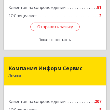
Подробнее
Клиентов на сопровождении
91
1С:Специалист
2
Отправить заявку
Отправить заявку
Показать контакты
Назад
Компания Информ Сервис
Компания Информ Сервис
Лысьва
618909, Пермский край, Лысьва г, Металлистов
ул, дом № 3, оф.535
Подробнее
Клиентов на сопровождении
207
1С:Специалист
8