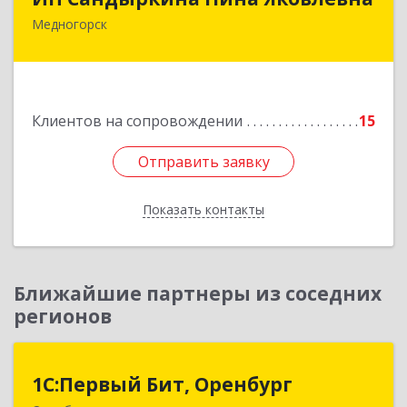
Медногорск
462270, Оренбургская обл, Медногорск г,
Металлургов ул, дом № 19, кв.22
Подробнее
Клиентов на сопровождении
15
Отправить заявку
Отправить заявку
Показать контакты
Назад
Ближайшие партнеры из соседних
регионов
1С:Первый Бит, Оренбург
1С:Первый Бит, Оренбург