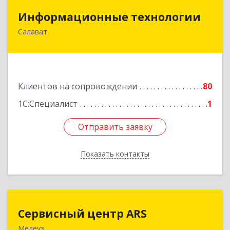
Информационные технологии
Информационные технологии
Салават
453259, Башкортостан Респ, Салават г,
Северная ул, дом № 15, оф.108
Подробнее
Клиентов на сопровождении
80
1С:Специалист
1
Отправить заявку
Отправить заявку
Показать контакты
Назад
Сервисный центр ARS
Сервисный центр ARS
Мелеуз