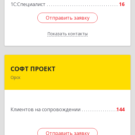
1С:Специалист
16
Отправить заявку
Отправить заявку
Показать контакты
Назад
СОФТ ПРОЕКТ
СОФТ ПРОЕКТ
Орск
462430, Оренбургская обл, Орск г,
Добровольского ул, дом № 23, кв.11
Подробнее
Клиентов на сопровождении
144
Отправить заявку
Отправить заявку