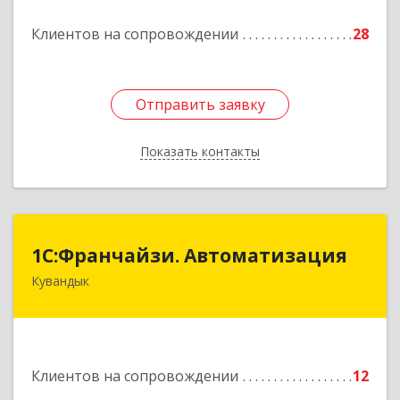
Подробнее
Клиентов на сопровождении
28
Отправить заявку
Отправить заявку
Показать контакты
Назад
1С:Франчайзи. Автоматизация
1С:Франчайзи. Автоматизация
Кувандык
462220, Оренбургская обл, Кувандыкский р-н,
Кувандык г, Советская ул, дом № 10
Подробнее
Клиентов на сопровождении
12