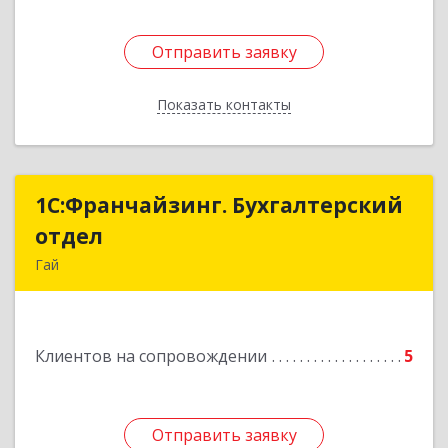
Отправить заявку
Отправить заявку
Показать контакты
Назад
1С:Франчайзинг. Бухгалтерский
1С:Франчайзинг. Бухгалтерский
отдел
отдел
Гай
462635, Оренбургская обл, Гай г, Победы пр-кт,
дом № 1, кв.12
Клиентов на сопровождении
5
Подробнее
Отправить заявку
Отправить заявку