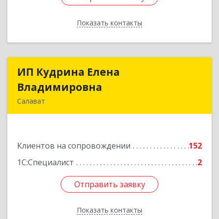
Показать контакты
Назад
ИП Кудрина Елена
ИП Кудрина Елена
Владимировна
Владимировна
Салават
453265, Башкортостан Респ, Салават г,
Бекетова ул, дом № 10, кв.87
Клиентов на сопровождении
152
Подробнее
1С:Специалист
2
Отправить заявку
Отправить заявку
Показать контакты
Назад