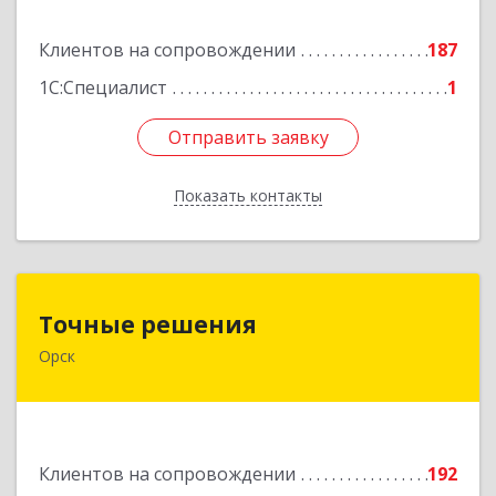
Подробнее
Клиентов на сопровождении
187
1С:Специалист
1
Отправить заявку
Отправить заявку
Показать контакты
Назад
Точные решения
Точные решения
Орск
462403, Оренбургская обл, Орск г,
Краматорская ул, дом № 2Б, пом.3, этаж 1, офис
2
Подробнее
Клиентов на сопровождении
192