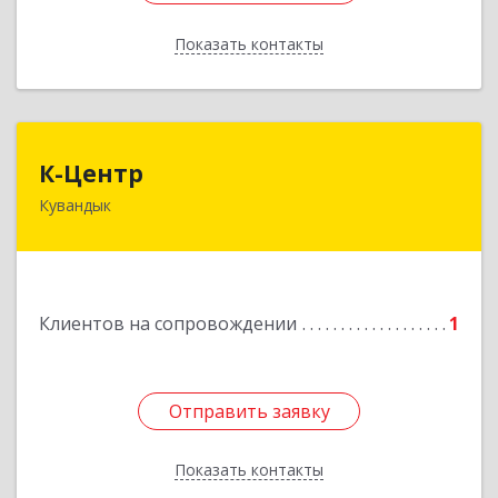
Показать контакты
Назад
К-Центр
К-Центр
Кувандык
462243, Оренбургская обл, Кувандыкский р-н,
Кувандык г, Ленина ул, дом № 20
Подробнее
Клиентов на сопровождении
1
Отправить заявку
Отправить заявку
Показать контакты
Назад