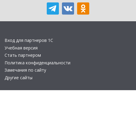
Вход для партнеров 1С
Учебная версия
Стать партнером
Политика конфиденциальности
Замечания по сайту
Другие сайты
Телефон:
+7 (495) 737-92-57
Email:
site_v8@1c.ru
Отдел продаж:
г. Москва
,
улица Селезнёвская, дом 21