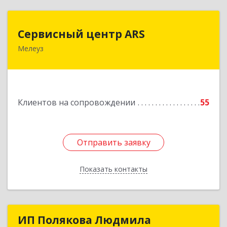
Сервисный центр ARS
Сервисный центр ARS
Мелеуз
Подробнее
Клиентов на сопровождении
55
Отправить заявку
Отправить заявку
Показать контакты
Назад
ИП Полякова Людмила
ИП Полякова Людмила