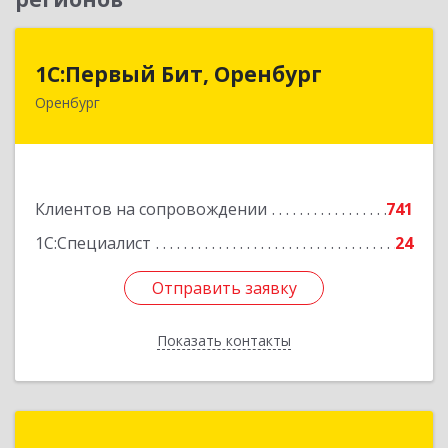
1С:Первый Бит, Оренбург
1С:Первый Бит, Оренбург
Оренбург
460044, Оренбургская обл, Оренбург, Березка
ул, дом № 2/5, пом.4
Подробнее
Клиентов на сопровождении
741
1С:Специалист
24
Отправить заявку
Отправить заявку
Показать контакты
Назад
КА ЛиКом