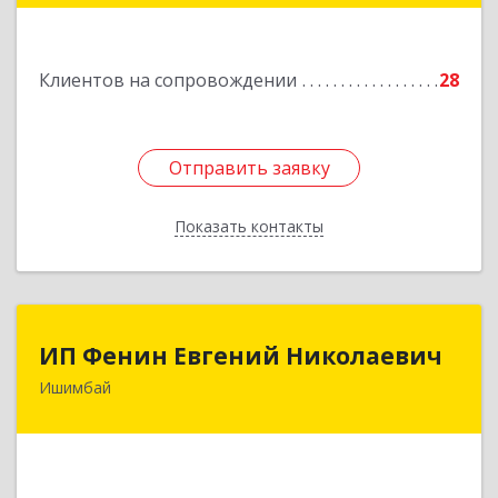
Подробнее
Клиентов на сопровождении
28
Отправить заявку
Отправить заявку
Показать контакты
Назад
ИП Фенин Евгений Николаевич
ИП Фенин Евгений Николаевич
Ишимбай
453211, Башкортостан Респ, Ишимбайский р-н,
Ишимбай г, Мустая Карима ул, дом № 31
Подробнее