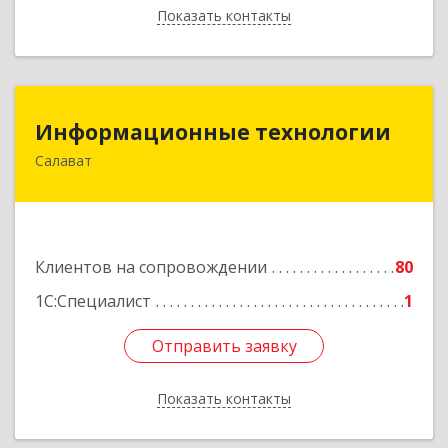
Показать контакты
Назад
Информационные технологии
Информационные технологии
Салават
453259, Башкортостан Респ, Салават г,
Северная ул, дом № 15, оф.108
Подробнее
Клиентов на сопровождении
80
1С:Специалист
1
Отправить заявку
Отправить заявку
Показать контакты
Назад