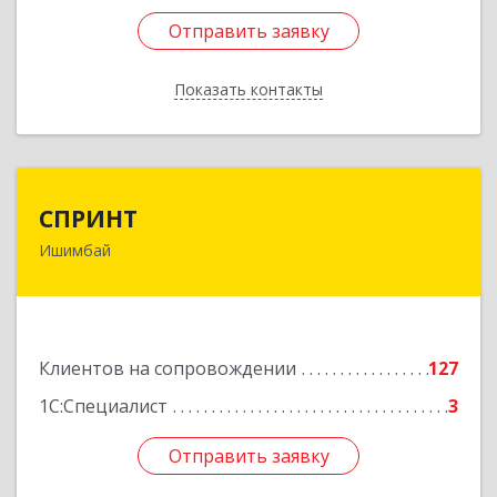
Отправить заявку
Отправить заявку
Показать контакты
Назад
СПРИНТ
СПРИНТ
Ишимбай
453201, Башкортостан Респ, Ишимбайский р-н,
Ишимбай г, Якупа Кулмыя ул, дом № 25
Подробнее
Клиентов на сопровождении
127
1С:Специалист
3
Отправить заявку
Отправить заявку