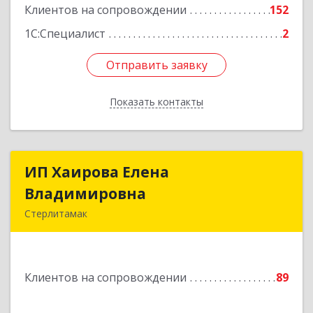
Клиентов на сопровождении
152
Подробнее
1С:Специалист
2
Отправить заявку
Отправить заявку
Показать контакты
Назад
ИП Хаирова Елена
ИП Хаирова Елена
Владимировна
Владимировна
Стерлитамак
Подробнее
Клиентов на сопровождении
89