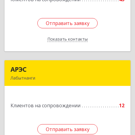
Отправить заявку
Отправить заявку
Показать контакты
Назад
АРЭС
АРЭС
Лабытнанги
629400, Ямало-Ненецкий АО, Лабытнанги г,
Дзержинского ул, дом № 8, кв.62
Клиентов на сопровождении
12
Подробнее
Отправить заявку
Отправить заявку