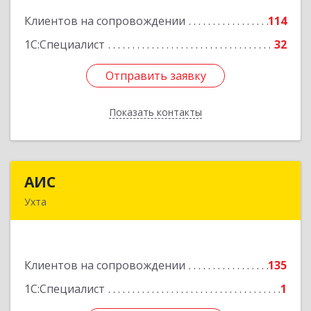
Клиентов на сопровождении
114
Подробнее
1С:Специалист
32
Отправить заявку
Отправить заявку
Показать контакты
Назад
АИС
АИС
Ухта
169310, Коми Респ, Ухта г, Первомайская ул.,
дом № 35А
Клиентов на сопровождении
135
Подробнее
1С:Специалист
1