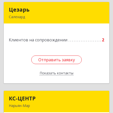
Цезарь
Цезарь
Салехард
629008, Ямало-Ненецкий АО, Салехард г,
Глазкова ул, дом № 4 б
Клиентов на сопровождении
2
Подробнее
Отправить заявку
Отправить заявку
Показать контакты
Назад
КС-ЦЕНТР
КС-ЦЕНТР
Нарьян-Мар