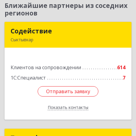
Ближайшие партнеры из соседних
регионов
Содействие
Содействие
Сыктывкар
167004, Коми Респ, Сыктывкар г, Первомайская
ул, дом № 149
Клиентов на сопровождении
614
Подробнее
1С:Специалист
7
Отправить заявку
Отправить заявку
Показать контакты
Назад