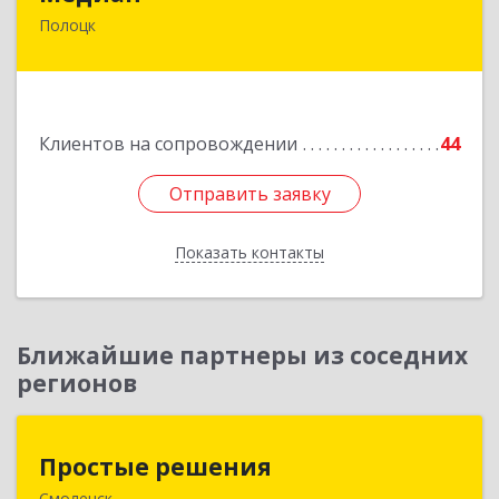
Полоцк
211415, Беларусь, г. Полоцк, ул.Нижне-
Покровская, д. 19
Подробнее
Клиентов на сопровождении
44
Отправить заявку
Отправить заявку
Показать контакты
Назад
Ближайшие партнеры из соседних
регионов
Простые решения
Простые решения
Смоленск