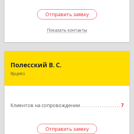
Отправить заявку
Отправить заявку
Показать контакты
Назад
Полесский В. С.
Полесский В. С.
Ярцево
215800,Смоленская обл. г. Ярцево,
ул.Краснофлотская д.30
Подробнее
Клиентов на сопровождении
7
Отправить заявку
Отправить заявку