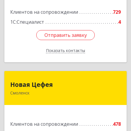
Подробнее
Клиентов на сопровождении
729
1С:Специалист
4
Отправить заявку
Отправить заявку
Показать контакты
Назад
Новая Цефея
Новая Цефея
Смоленск
214018, Смоленская обл, Смоленск г, Раевского
ул, дом № 10
Подробнее
Клиентов на сопровождении
478