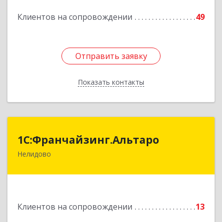
Клиентов на сопровождении
49
Подробнее
Отправить заявку
Отправить заявку
Показать контакты
Назад
1С:Франчайзинг.Альтаро
1С:Франчайзинг.Альтаро
Нелидово
172527, Тверская обл, Нелидово г, Матросова
ул, дом № 22, оф.1
Подробнее
Клиентов на сопровождении
13