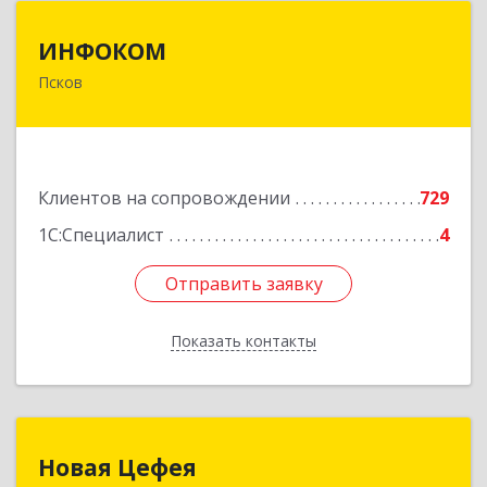
ИНФОКОМ
ИНФОКОМ
Псков
180000, Псковская обл, Псков г, Советская ул,
дом № 42г
Подробнее
Клиентов на сопровождении
729
1С:Специалист
4
Отправить заявку
Отправить заявку
Показать контакты
Назад
Новая Цефея
Новая Цефея