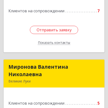
Подробнее
Клиентов на сопровождении
7
Отправить заявку
Отправить заявку
Показать контакты
Назад
Миронова Валентина
Миронова Валентина
Николаевна
Николаевна
Великие Луки
Подробнее
Клиентов на сопровождении
5