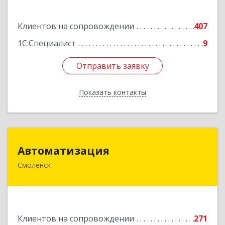
Подробнее
Клиентов на сопровождении
407
1С:Специалист
9
Отправить заявку
Отправить заявку
Показать контакты
Назад
Автоматизация
Автоматизация
Смоленск
214019, Смоленская обл, Смоленск г, Марии
Октябрьской ул, дом № 16, оф.107
Подробнее
Клиентов на сопровождении
271