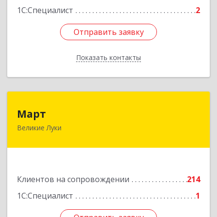
1С:Специалист
2
Отправить заявку
Отправить заявку
Показать контакты
Назад
Март
Март
Великие Луки
182113, Псковская обл, Великие Луки г,
Ботвина ул, дом № 17 А, пом.1003
Подробнее
Клиентов на сопровождении
214
1С:Специалист
1