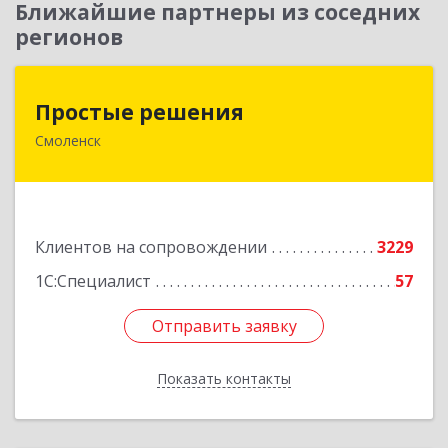
Ближайшие партнеры из соседних
регионов
Простые решения
Простые решения
Смоленск
214015, Смоленская обл, Смоленск г, Большая
Краснофлотская ул, дом № 17
Подробнее
Клиентов на сопровождении
3229
1С:Специалист
57
Отправить заявку
Отправить заявку
Показать контакты
Назад