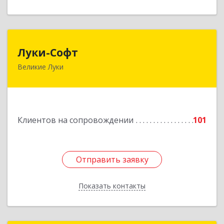
Луки-Софт
Луки-Софт
Великие Луки
182113, Псковская обл, Великие Луки г,
Октябрьский пр-кт, дом № 56А, оф.2
Подробнее
Клиентов на сопровождении
101
Отправить заявку
Отправить заявку
Показать контакты
Назад