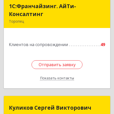
1С:Франчайзинг. АйТи-
1С:Франчайзинг. АйТи-
Консалтинг
Консалтинг
Торопец
172840, Тверская обл, Торопец г, Гоголя ул,
дом № 13
Клиентов на сопровождении
49
Подробнее
Отправить заявку
Отправить заявку
Показать контакты
Назад
Куликов Сергей Викторович
Куликов Сергей Викторович