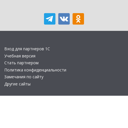
Вход для партнеров 1С
Учебная версия
Стать партнером
Политика конфиденциальности
Замечания по сайту
Другие сайты
Телефон:
+7 (495) 737-92-57
Email:
site_v8@1c.ru
Отдел продаж:
г. Москва
,
улица Селезнёвская, дом 21