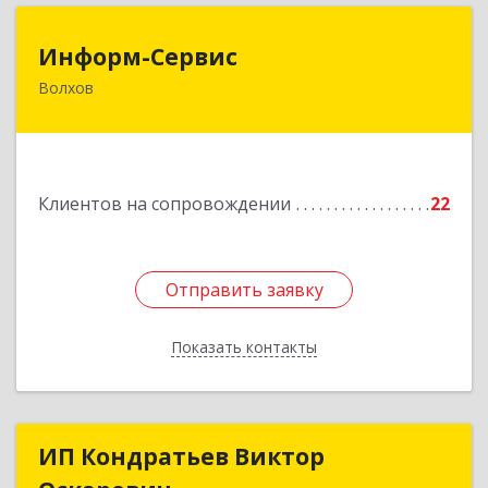
Информ-Сервис
Информ-Сервис
Волхов
187400, Ленинградская обл, Волхов г,
Волховский пр-кт, дом № 7
Подробнее
Клиентов на сопровождении
22
Отправить заявку
Отправить заявку
Показать контакты
Назад
ИП Кондратьев Виктор
ИП Кондратьев Виктор