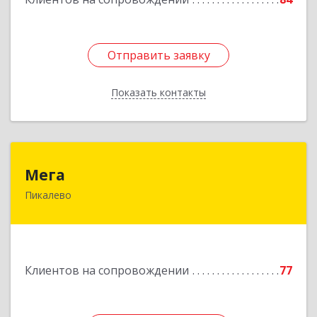
Отправить заявку
Отправить заявку
Показать контакты
Назад
Мега
Мега
Пикалево
187600, Ленинградская обл, Пикалево г,
Заводская ул, дом № 10
Подробнее
Клиентов на сопровождении
77