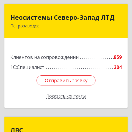
Неосистемы Северо-Запад ЛТД
Неосистемы Северо-Запад ЛТД
Петрозаводск
185001, Карелия Респ, Петрозаводск г,
Первомайский (Первомайский р-н) пр-кт, дом
№ 54, пом.27
Подробнее
Клиентов на сопровождении
859
1С:Специалист
204
Отправить заявку
Отправить заявку
Показать контакты
Назад
ЛВС
ЛВС