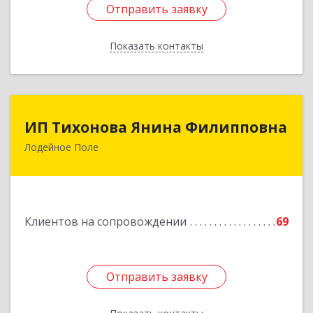
Отправить заявку
Отправить заявку
Показать контакты
Назад
ИП Тихонова Янина Филипповна
ИП Тихонова Янина Филипповна
Лодейное Поле
187700, Ленинградская обл, Лодейнопольский
р-н, Лодейное Поле г, Урицкого пр-кт, дом №
11А
Подробнее
Клиентов на сопровождении
69
Отправить заявку
Отправить заявку