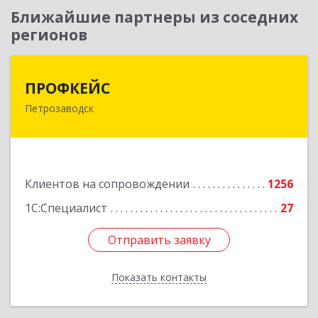
Ближайшие партнеры из соседних
регионов
ПРОФКЕЙС
ПРОФКЕЙС
Петрозаводск
185035, Карелия Респ, Петрозаводск г, Красная
ул, дом № 10
Подробнее
Клиентов на сопровождении
1256
1С:Специалист
27
Отправить заявку
Отправить заявку
Показать контакты
Назад