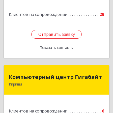
Подробнее
Клиентов на сопровождении
29
Отправить заявку
Отправить заявку
Показать контакты
Назад
Компьютерный центр Гигабайт
Компьютерный центр Гигабайт
Кириши
187110, Ленинградская обл, Кириши г,
Нефтехимиков ул, дом № 31
Подробнее
Клиентов на сопровождении
6