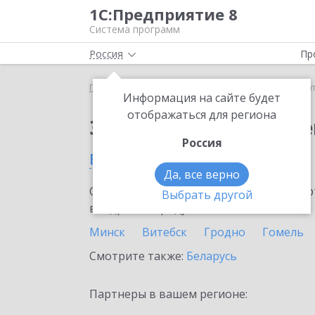
1С:Предприятие 8
Система программ
Россия
Пр
Главная
Сервисы ИТС
1С:Контрагент
1С:Кон
Информация на сайте будет
отображаться для региона
Заказать 1С:Контраге
Россия
в Слониме
Да, все верно
Ознакомьтесь с информационными карт
Выбрать другой
внедрение продукта.
Минск
Витебск
Гродно
Гомель
Смотрите также:
Беларусь
Партнеры в вашем регионе: