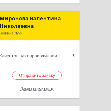
Миронова Валентина
Миронова Валентина
Николаевна
Николаевна
Великие Луки
Подробнее
Клиентов на сопровождении
5
Отправить заявку
Отправить заявку
Показать контакты
Назад