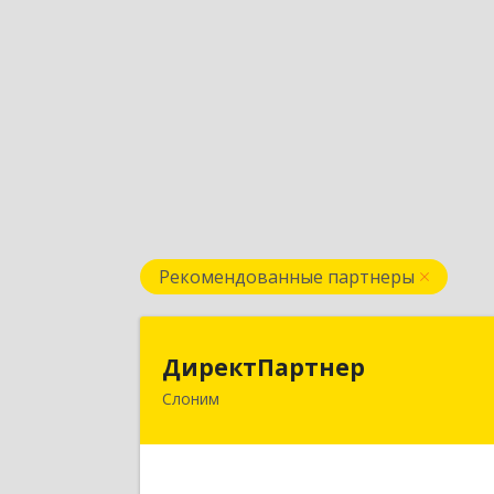
Рекомендованные партнеры
ДиректПартне
ДиректПартнер
Слоним
231800, РБ, Гродненская область, г
Слоним, ул. Брестская, д.40, ком.5
Подробне