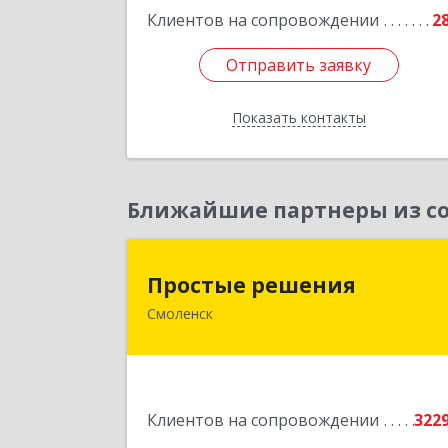
Клиентов на сопровождении
2
Отправить заявку
Отправить заявку
Показать контакты
Назад
Ближайшие партнеры из со
Простые решени
Простые решения
Смоленск
214015, Смоленская обл, Смоленск г
Большая Краснофлотская ул, дом 
1
Подробне
Клиентов на сопровождении
322