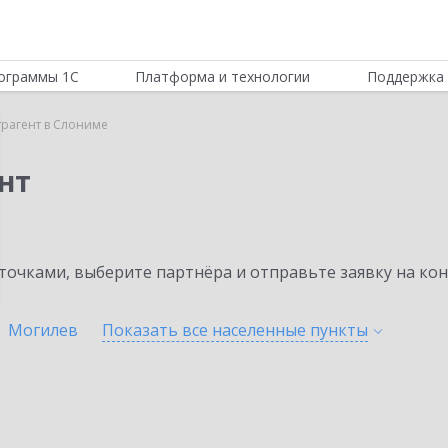
ограммы 1С
Платформа и технологии
Поддержка 
трагент в Слониме
нт
очками, выберите партнёра и отправьте заявку на ко
Могилев
Показать все населенные
пункты