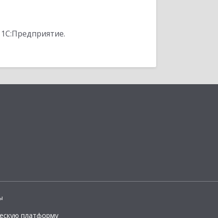
 1С:Предприятие.
ы
ческую платформу