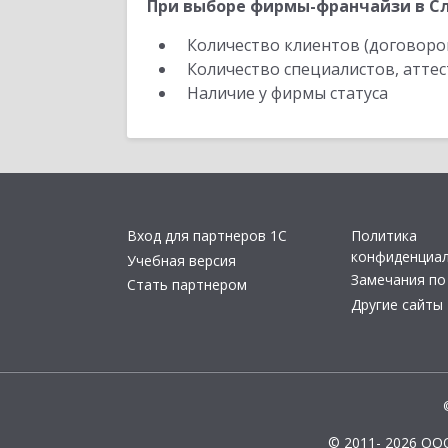
При выборе фирмы-франчайзи в Сл
Количество клиентов (договоро
Количество специалистов, атте
Наличие у фирмы статуса
Вход для партнеров 1С
Политика
конфиденциа
Учебная версия
Замечания по
Стать партнером
Другие сайты
© 2011- 2026 ОО