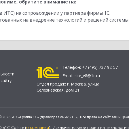
ониме, обратите внимание на:
в ИТС) на сопровождении у партнера фирмы 1С.
стованных на внедрение технологий и решений системы
Телефон:
+7 (495) 737-92-57
льности
Email:
site_v8@1c.ru
 сайту
Отдел продаж:
г. Москва
,
улица
Селезнёвская, дом 21
© 2026 АО «Группа 1С» (правопреемник «1С»). Все права на сайт защищен
О «1С-Софт» (
о компании
). Исключительное право на технологи