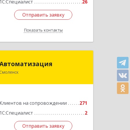
1С:Специалист
26
Отправить заявку
Отправить заявку
Показать контакты
Назад
Автоматизация
Автоматизация
Смоленск
214019, Смоленская обл, Смоленск г,
Марии Октябрьской ул, дом № 16,
оф.107
Подробнее
Клиентов на сопровождении
271
1С:Специалист
2
Отправить заявку
Отправить заявку