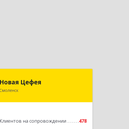
Новая Цефея
Новая Цефея
Смоленск
214018, Смоленская обл, Смоленск г,
Раевского ул, дом № 10
Подробнее
Клиентов на сопровождении
478