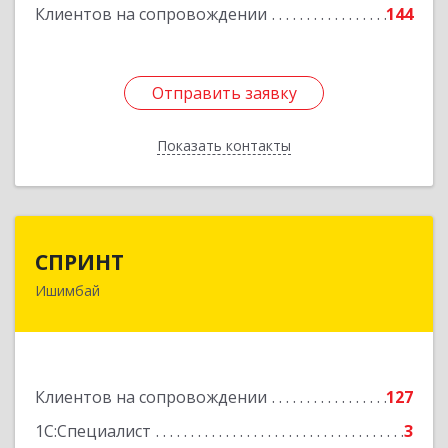
Клиентов на сопровождении
144
Отправить заявку
Отправить заявку
Показать контакты
Назад
СПРИНТ
СПРИНТ
Ишимбай
453201, Башкортостан Респ, Ишимбайский р-н,
Ишимбай г, Якупа Кулмыя ул, дом № 25
Подробнее
Клиентов на сопровождении
127
1С:Специалист
3