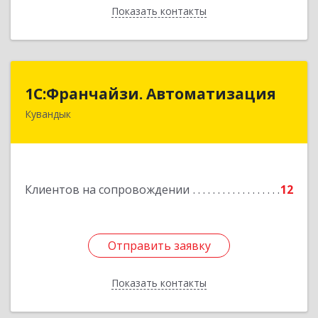
Показать контакты
Назад
1С:Франчайзи. Автоматизация
1С:Франчайзи. Автоматизация
Кувандык
462220, Оренбургская обл, Кувандыкский р-н,
Кувандык г, Советская ул, дом № 10
Подробнее
Клиентов на сопровождении
12
Отправить заявку
Отправить заявку
Показать контакты
Назад