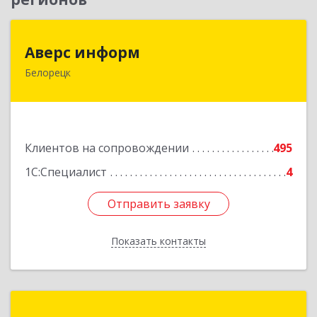
Аверс информ
Аверс информ
Белорецк
453500, Башкортостан Респ, Белорецкий р-н,
Белорецк г, 50 лет Октября ул, дом № 55,
корпус 1
Подробнее
Клиентов на сопровождении
495
1С:Специалист
4
Отправить заявку
Отправить заявку
Показать контакты
Назад
Топ Лайн