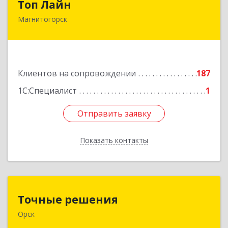
Топ Лайн
Магнитогорск
454000, Челябинская обл, Магнитогорск г,
Галиуллина ул, дом № 11, А, кв.1
Подробнее
Клиентов на сопровождении
187
1С:Специалист
1
Отправить заявку
Отправить заявку
Показать контакты
Назад
Точные решения
Точные решения
Орск
462403, Оренбургская обл, Орск г,