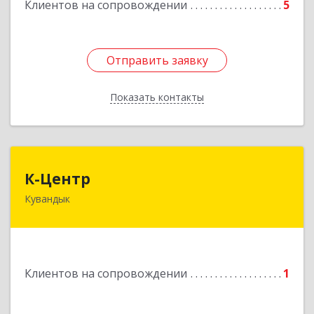
Клиентов на сопровождении
5
Отправить заявку
Отправить заявку
Показать контакты
Назад
К-Центр
К-Центр
Кувандык
462243, Оренбургская обл, Кувандыкский р-н,
Кувандык г, Ленина ул, дом № 20
Подробнее
Клиентов на сопровождении
1