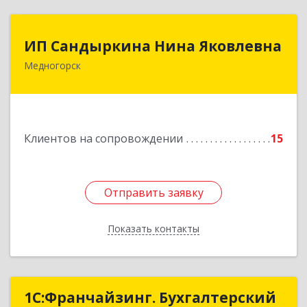
ИП Сандыркина Нина Яковлевна
ИП Сандыркина Нина Яковлевна
Медногорск
462270, Оренбургская обл, Медногорск г,
Металлургов ул, дом № 19, кв.22
Подробнее
Клиентов на сопровождении
15
Отправить заявку
Отправить заявку
Показать контакты
Назад
1С:Франчайзинг. Бухгалтерский
1С:Франчайзинг. Бухгалтерский