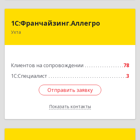
1С:Франчайзинг.Аллегро
1С:Франчайзинг.Аллегро
Ухта
169304, Коми Респ, Ухта г, Чернова ул, дом №
33, кв.49
Подробнее
Клиентов на сопровождении
78
1С:Специалист
3
Отправить заявку
Отправить заявку
Показать контакты
Назад
Компания "Сталкер"