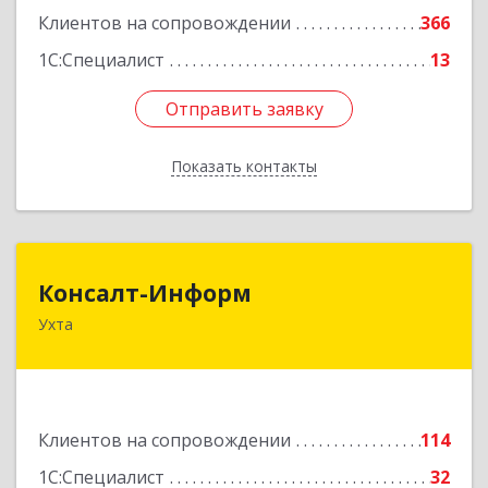
Клиентов на сопровождении
366
1С:Специалист
13
Отправить заявку
Отправить заявку
Показать контакты
Назад
Консалт-Информ
Консалт-Информ
Ухта
169300, Коми Респ, Ухта г, Строителей пр-д 1, 2
под.,6 этаж
Подробнее
Клиентов на сопровождении
114
1С:Специалист
32