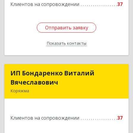
Клиентов на сопровождении
37
Отправить заявку
Отправить заявку
Показать контакты
Назад
ИП Бондаренко Виталий
ИП Бондаренко Виталий
Вячеславович
Вячеславович
Коряжма
165650, Архангельская обл, Коряжма г,
Набережная им Н.Островского ул, дом № 38
Клиентов на сопровождении
37
Подробнее