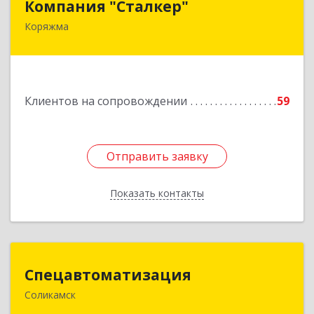
Компания "Сталкер"
Коряжма
165651, Архангельская обл, Коряжма г,
Архангельская ул, дом № 14
Подробнее
Клиентов на сопровождении
59
Отправить заявку
Отправить заявку
Показать контакты
Назад
Спецавтоматизация
Спецавтоматизация
Соликамск
618547, Пермский край, Соликамск г,