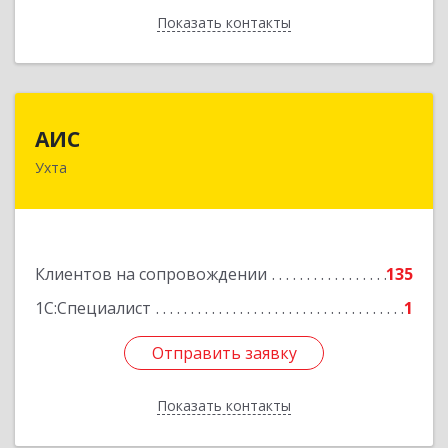
Показать контакты
Назад
АИС
АИС
Ухта
169310, Коми Респ, Ухта г, Первомайская ул.,
дом № 35А
Подробнее
Клиентов на сопровождении
135
1С:Специалист
1
Отправить заявку
Отправить заявку
Показать контакты
Назад