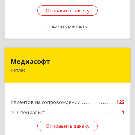
Отправить заявку
Отправить заявку
Показать контакты
Назад
Медиасофт
Медиасофт
Котлас
165300, Архангельская обл, Котлас г,
Маяковского ул, дом № 5
Подробнее
Клиентов на сопровождении
123
1С:Специалист
1
Отправить заявку
Отправить заявку