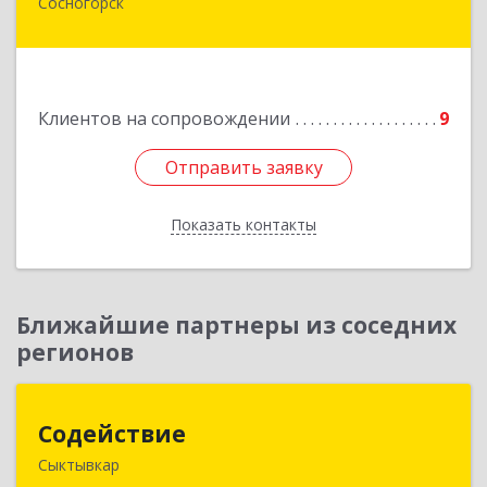
Сосногорск
169500, Коми Респ, Сосногорск г, Советская ул,
дом № 30, кв.12
Подробнее
Клиентов на сопровождении
9
Отправить заявку
Отправить заявку
Показать контакты
Назад
Ближайшие партнеры из соседних
регионов
Содействие
Содействие
Сыктывкар
167004, Коми Респ, Сыктывкар г, Первомайская