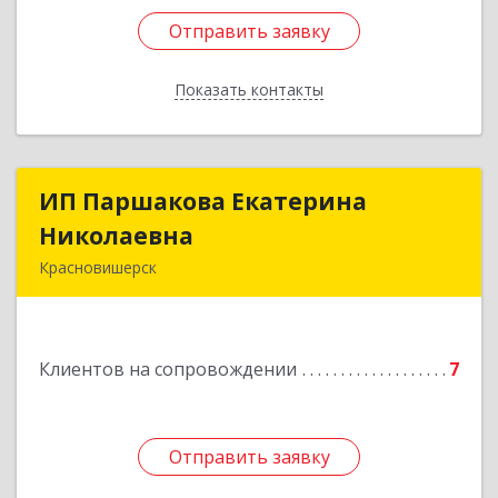
Отправить заявку
Отправить заявку
Показать контакты
Назад
ИП Паршакова Екатерина
ИП Паршакова Екатерина
Николаевна
Николаевна
Красновишерск
618590, Пермский край, Красновишерск г,
Карла Маркса ул, дом № 27, кв.8
Клиентов на сопровождении
7
Подробнее
Отправить заявку
Отправить заявку