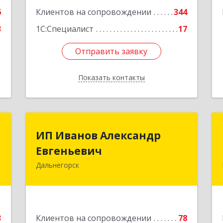
Подробнее
6
Клиентов на сопровождении
344
3
1С:Специалист
17
Отправить заявку
Отправить заявку
Показать контакты
Назад
я
ИП Иванов Александр
ИП Иванов Александр
"
Евгеньевич
Евгеньевич
Дальнегорск
н
692446, Приморский край,
3
Дальнегорск г, Инженерная ул, дом №
28, кв.1
е
Подробнее
3
Клиентов на сопровождении
78