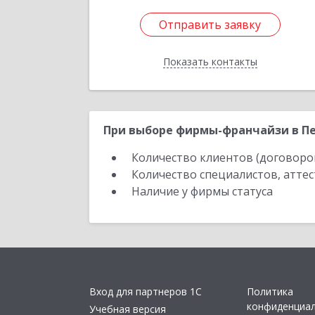
Отправить заявку
Отправить заявку
Показать контакты
Назад
При выборе фирмы-франчайзи в Пе
Количество клиентов (договоро
Количество специалистов, атте
Наличие у фирмы статуса
Вход для партнеров 1С
Политика
конфиденциа
Учебная версия