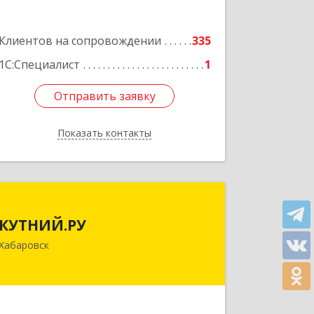
Клиентов на сопровождении
335
1С:Специалист
1
Отправить заявку
Отправить заявку
Показать контакты
Назад
КУТНИЙ.РУ
КУТНИЙ.РУ
680007, Хабаровский край, Хабаровск
Хабаровск
г, Шевчука ул, дом № 42, оф.505
Подробнее