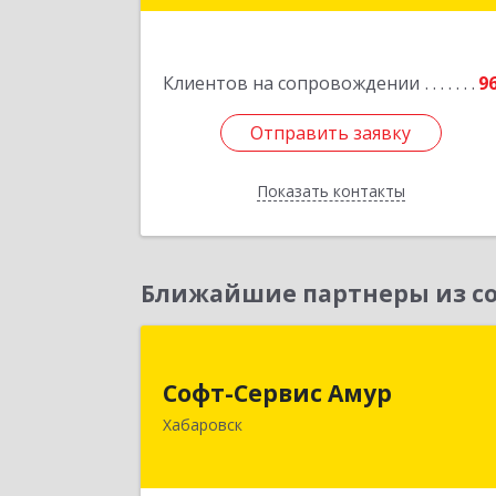
дом № 30, оф.
Подробне
Клиентов на сопровождении
9
Отправить заявку
Отправить заявку
Показать контакты
Назад
Ближайшие партнеры из со
Софт-Сервис Аму
Софт-Сервис Амур
680000, Хабаровский край, Хабаровс
Хабаровск
г, Муравьева-Амурского ул., дом № 4
оф.1