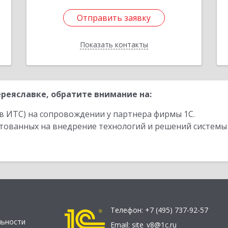
Отправить заявку
Отправить заявку
Показать контакты
Назад
реяславке, обратите внимание на:
в ИТС) на сопровождении у партнера фирмы 1С.
стованных на внедрение технологий и решений системы
Телефон:
+7 (495) 737-92-57
льности
Email:
site_v8@1c.ru