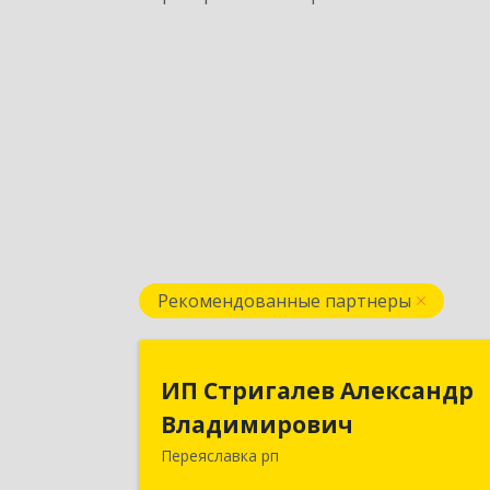
Рекомендованные партнеры
ИП Стригалев Александ
ИП Стригалев Александр
Владимирови
Владимирович
Переяславка рп
682910, Хабаровский край, Имен
Лазо р-н, Переяславка рп, Ленина ул