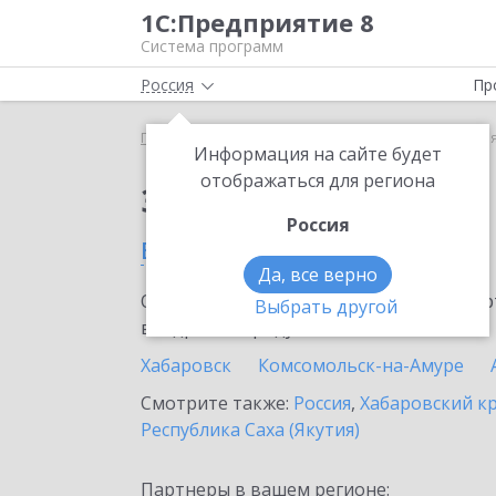
1С:Предприятие 8
Система программ
Россия
Пр
Главная
Сервисы ИТС
1С-ЭТП
1С-ЭТП в Пере
Информация на сайте будет
отображаться для региона
Заказать 1С-ЭТП
Россия
в Переяславке
Да, все верно
Ознакомьтесь с информационными карт
Выбрать другой
внедрение продукта.
Хабаровск
Комсомольск-на-Амуре
Смотрите также:
Россия
,
Хабаровский к
Республика Саха (Якутия)
Партнеры в вашем регионе: