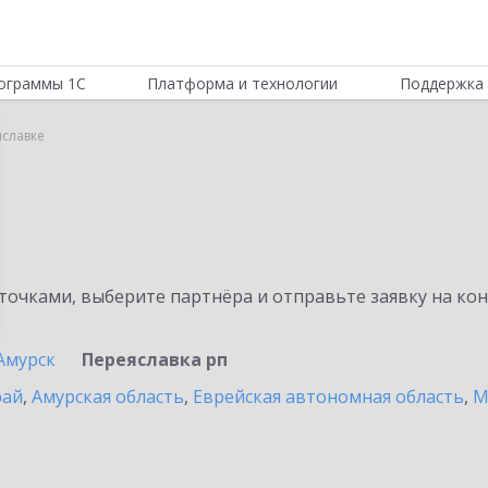
ограммы 1С
Платформа и технологии
Поддержка 
яславке
очками, выберите партнёра и отправьте заявку на ко
Амурск
Переяславка рп
рай
,
Амурская область
,
Еврейская автономная область
,
М