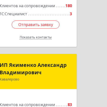
Клиентов на сопровождении
180
1С:Специалист
3
Отправить заявку
Отправить заявку
Показать контакты
Назад
ИП Якименко Александр
ИП Якименко Александр
Владимирович
Владимирович
Кавалерово
692400, Приморский край,
Кавалеровский р-н, Горнореченский
пгт, Октябрьская ул, дом № 5
Подробнее
Клиентов на сопровождении
83