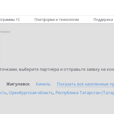
ограммы 1С
Платформа и технологии
Поддержка 
улевске
очками, выберите партнёра и отправьте заявку на ко
к
Жигулевск
Кинель
Показать все населенные
п
асть
,
Оренбургская область
,
Республика Татарстан (Тата