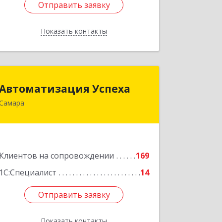
Отправить заявку
Отправить заявку
Показать контакты
Назад
Автоматизация Успеха
Автоматизация Успеха
Самара
443011, Самарская обл, Самара г, 22
Партсъезда ул, дом № 207, оф.14
Подробнее
Клиентов на сопровождении
169
1С:Специалист
14
Отправить заявку
Отправить заявку
Показать контакты
Назад