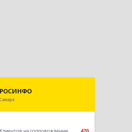
РОСИНФО
РОСИНФО
Самара
443069, Самарская обл, Самара г,
Авроры ул, дом № 110, оф.24
Подробнее
Клиентов на сопровождении
470