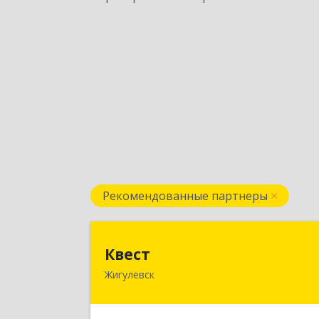
Рекомендованные партнеры
Квес
Квест
Жигулевск
445350, Самарская обл., Жигулевск
ул.Пушкина, 21, офис 