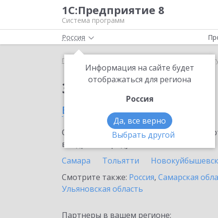
1С:Предприятие 8
Система программ
Россия
Пр
Главная
Сервисы ИТС
1С-ЭДО
1С-ЭДО в Жиг
Информация на сайте будет
отображаться для региона
Заказать 1С-ЭДО
Россия
в Жигулевске
Да, все верно
Ознакомьтесь с информационными карт
Выбрать другой
внедрение продукта.
Самара
Тольятти
Новокуйбышевс
Смотрите также:
Россия
,
Самарская обл
Ульяновская область
Партнеры в вашем регионе: