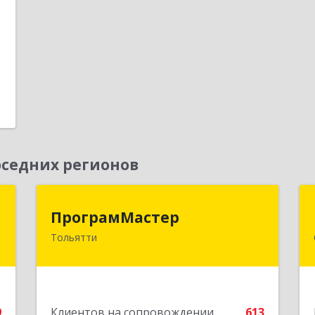
е
1
седних регионов
а
ПрограмМастер
ПрограмМастер
Тольятти
,
445004, Самарская обл, Тольятти г,
5
Автозаводское ш, дом № 51
е
Подробнее
9
Клиентов на сопровождении
613