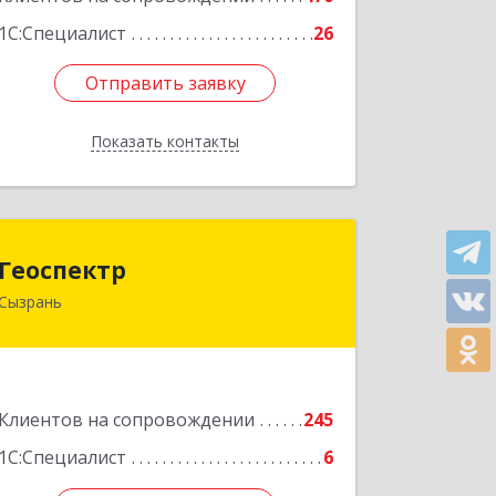
1С:Специалист
26
Отправить заявку
Отправить заявку
Показать контакты
Назад
Геоспектр
Геоспектр
Сызрань
446001, Самарская обл, Сызрань г,
Кирова ул, дом № 46
Подробнее
Клиентов на сопровождении
245
1С:Специалист
6