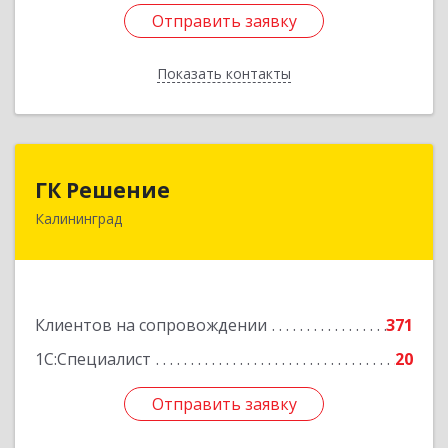
Отправить заявку
Отправить заявку
Показать контакты
Назад
ГК Решение
ГК Решение
Калининград
236038, Калининградская обл, Калининград г,
Липовая аллея ул, дом № 2
Подробнее
Клиентов на сопровождении
371
1С:Специалист
20
Отправить заявку
Отправить заявку