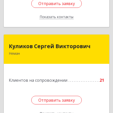
Отправить заявку
Отправить заявку
Показать контакты
Назад
Куликов Сергей Викторович
Куликов Сергей Викторович
Неман
238710, Калининградская обл, Неман г,
Красноармейская ул, дом № 8, кв.60
Подробнее
Клиентов на сопровождении
21
Отправить заявку
Отправить заявку