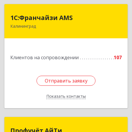
1С:Франчайзи AMS
1С:Франчайзи AMS
Калининград
238325, Калининградская обл, Гурьевский р-н,
Луговое п, Центральная ул, дом № 17
Подробнее
Клиентов на сопровождении
107
Отправить заявку
Отправить заявку
Показать контакты
Назад
Профучёт АйТи
Профучёт АйТи