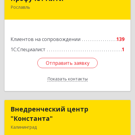
Рославль
216500, Смоленская обл, Рославльский р-н,
Рославль г, Урицкого ул, дом № 13, кв.4
Подробнее
Клиентов на сопровождении
139
1С:Специалист
1
Отправить заявку
Отправить заявку
Показать контакты
Назад
Внедренческий центр
Внедренческий центр
"Константа"
"Константа"
Калининград
236006, Калининградская обл, Калининград г,