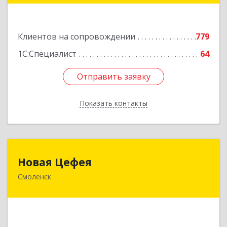
Подробнее
Клиентов на сопровождении
779
1С:Специалист
64
Отправить заявку
Отправить заявку
Показать контакты
Назад
Новая Цефея
Новая Цефея
Смоленск
214018, Смоленская обл, Смоленск г, Раевского
ул, дом № 10
Подробнее