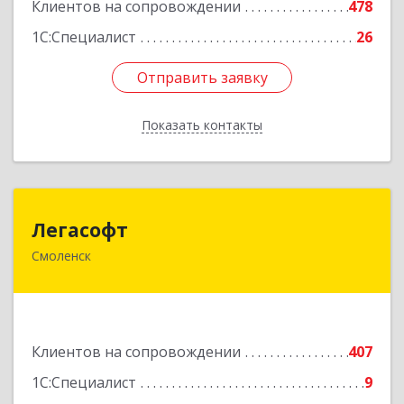
Клиентов на сопровождении
478
1С:Специалист
26
Отправить заявку
Отправить заявку
Показать контакты
Назад
Легасофт
Легасофт
Смоленск
214018, Смоленская обл, Смоленск г, Ново-
Рославльская ул, дом № 13
Подробнее
Клиентов на сопровождении
407
1С:Специалист
9