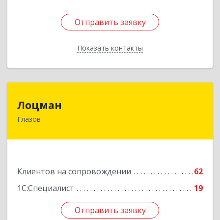
Отправить заявку
Отправить заявку
Показать контакты
Назад
Лоцман
Лоцман
Глазов
427620, Удмуртская Респ, Глазов г, Сибирская
ул, дом № 20
Подробнее
Клиентов на сопровождении
62
1С:Специалист
19
Отправить заявку
Отправить заявку