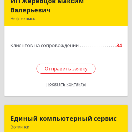
ИП Жеребцов Максим
ИП Жеребцов Максим
Валерьевич
Валерьевич
Нефтекамск
452680, Башкортостан Респ, Нефтекамск г,
Зодчих ул, строение № 20 "В"
Клиентов на сопровождении
34
Подробнее
Отправить заявку
Отправить заявку
Показать контакты
Назад
Единый компьютерный сервис
Единый компьютерный сервис
Воткинск