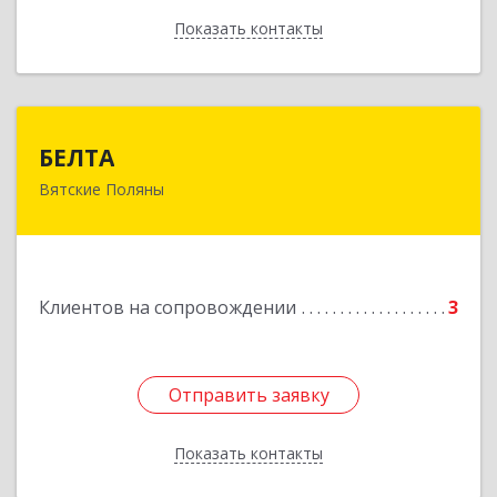
Показать контакты
Назад
БЕЛТА
БЕЛТА
Вятские Поляны
612960, Кировская обл, Вятские Поляны г,
Тойменка ул, дом № 8Г
Подробнее
Клиентов на сопровождении
3
Отправить заявку
Отправить заявку
Показать контакты
Назад