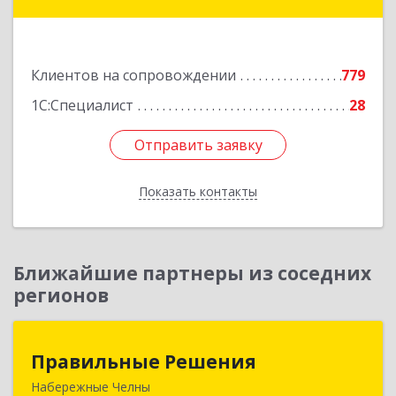
Коммунаров ул, дом № 234
Подробнее
Клиентов на сопровождении
779
1С:Специалист
28
Отправить заявку
Отправить заявку
Показать контакты
Назад
Ближайшие партнеры из соседних
регионов
Правильные Решения
Правильные Решения
Набережные Челны
423832, Татарстан Респ, Набережные Челны г,