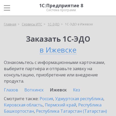
1С:Предприятие 8
Система программ
Главная
Сервисы ИТС
1С-ЭДО
1С-ЭДО в Ижевске
Заказать 1С-ЭДО
в Ижевске
Ознакомьтесь с информационными карточками,
выберите партнёра и отправьте заявку на
консультацию, приобретение или внедрение
продукта.
Глазов
Воткинск
Ижевск
Кез
Смотрите также:
Россия
,
Удмуртская республика
,
Кировская область
,
Пермский край
,
Республика
Башкортостан
,
Республика Татарстан (Татарстан)