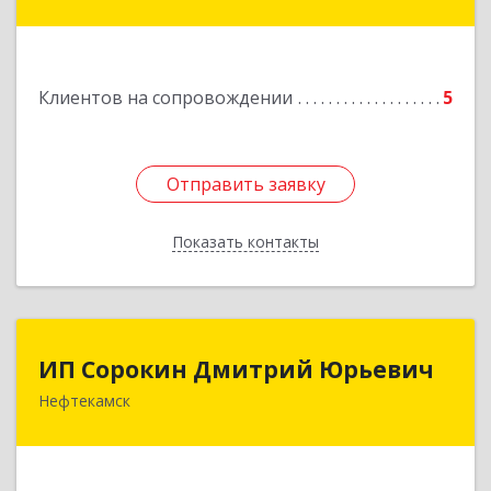
Подробнее
Клиентов на сопровождении
5
Отправить заявку
Отправить заявку
Показать контакты
Назад
ИП Сорокин Дмитрий Юрьевич
ИП Сорокин Дмитрий Юрьевич
Нефтекамск
452684, Башкортостан Респ, Нефтекамск г,
Дорожная ул, дом № 23, кв.60
Подробнее