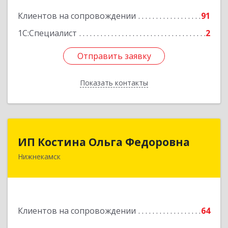
Подробнее
Клиентов на сопровождении
91
1С:Специалист
2
Отправить заявку
Отправить заявку
Показать контакты
Назад
ИП Костина Ольга Федоровна
ИП Костина Ольга Федоровна
Нижнекамск
Подробнее
Клиентов на сопровождении
64