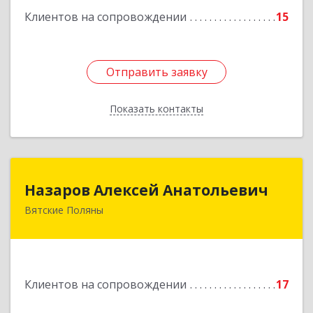
Клиентов на сопровождении
15
Отправить заявку
Отправить заявку
Показать контакты
Назад
Назаров Алексей Анатольевич
Назаров Алексей Анатольевич
Вятские Поляны
612964,Кировская обл,город Вятские Поляны
г.о.,Вятские Поляны г,Кирова ул,д. 8,кв. 55
Подробнее
Клиентов на сопровождении
17