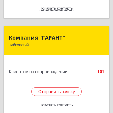
Показать контакты
Назад
Компания "ГАРАНТ"
Компания "ГАРАНТ"
Чайковский
617760, Пермский край, Чайковский г, Карла
Маркса ул, дом № 31, оф.3
Подробнее
Клиентов на сопровождении
101
Отправить заявку
Отправить заявку
Показать контакты
Назад