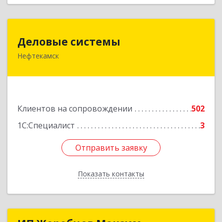
Деловые системы
Деловые системы
Нефтекамск
452689, Башкортостан Респ, Нефтекамск г,
Ленина ул, дом № 47В, пом.3
Подробнее
Клиентов на сопровождении
502
1С:Специалист
3
Отправить заявку
Отправить заявку
Показать контакты
Назад