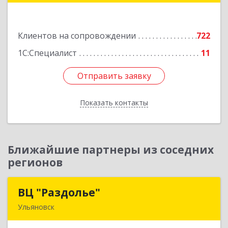
Большевистская ул, дом № 60, этаж 4 оф.7
Клиентов на сопровождении
722
Подробнее
1С:Специалист
11
Отправить заявку
Отправить заявку
Показать контакты
Назад
Ближайшие партнеры из соседних
регионов
ВЦ "Раздолье"
ВЦ "Раздолье"
Ульяновск
432001, Ульяновская обл, Ульяновск г, Марата