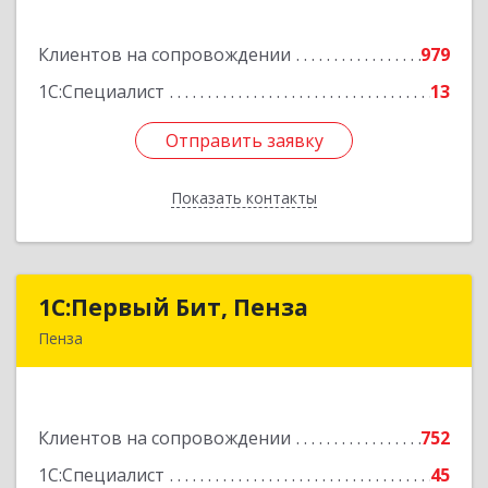
ул, дом № 13, оф.1
Клиентов на сопровождении
979
Подробнее
1С:Специалист
13
Отправить заявку
Отправить заявку
Показать контакты
Назад
1С:Первый Бит, Пенза
1С:Первый Бит, Пенза
Пенза
440000, Пензенская обл, Пенза г, Московская
ул, дом № 15, пом.1
Клиентов на сопровождении
752
Подробнее
1С:Специалист
45