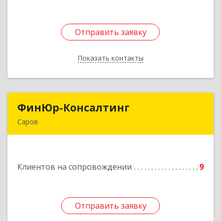
Отправить заявку
Отправить заявку
Показать контакты
Назад
ФинЮр-Консалтинг
ФинЮр-Консалтинг
Саров
607190, Нижегородская обл, Саров г,
Куйбышева ул, дом № 11
Клиентов на сопровождении
9
Подробнее
Отправить заявку
Отправить заявку