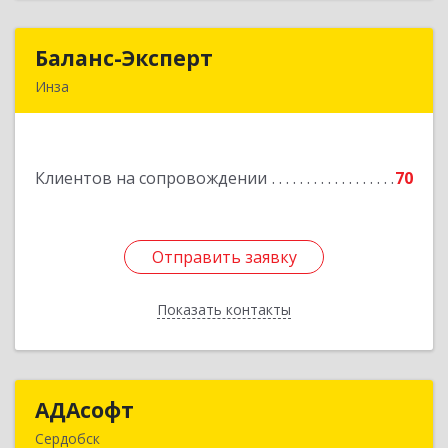
Баланс-Эксперт
Баланс-Эксперт
Инза
433030, Ульяновская обл, Инзенский р-н, Инза
г, Красных Бойцов ул, дом № 18, кв.4
Клиентов на сопровождении
70
Подробнее
Отправить заявку
Отправить заявку
Показать контакты
Назад
АДАсофт
АДАсофт
Сердобск