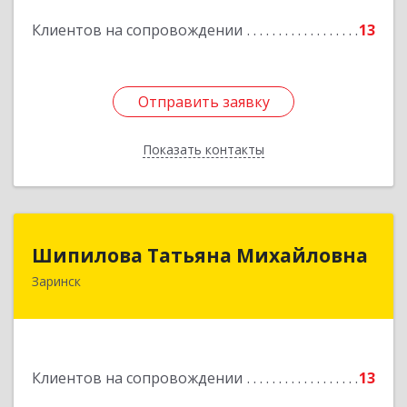
Подробнее
Клиентов на сопровождении
13
Отправить заявку
Отправить заявку
Показать контакты
Назад
Шипилова Татьяна Михайловна
Шипилова Татьяна Михайловна
Заринск
Подробнее
Клиентов на сопровождении
13