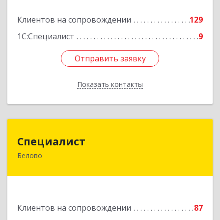
Подробнее
Клиентов на сопровождении
129
1С:Специалист
9
Отправить заявку
Отправить заявку
Показать контакты
Назад
Специалист
Специалист
Белово
Кемеровская обл, Белово г, Ленина ул, дом №
31-2
Подробнее
Клиентов на сопровождении
87