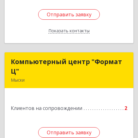
Отправить заявку
Отправить заявку
Показать контакты
Назад
Компьютерный центр "Формат
Компьютерный центр "Формат
Ц"
Ц"
Мыски
652840, Кемеровская обл, Мыски г, Вахрушева
ул, д. 7, кв. 48
Клиентов на сопровождении
2
Подробнее
Отправить заявку
Отправить заявку