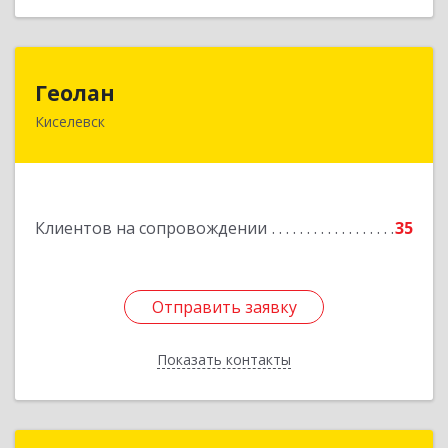
Геолан
Геолан
Киселевск
652700, Кемеровская обл, Киселевск г,
Транспортная ул, дом № 54
Подробнее
Клиентов на сопровождении
35
Отправить заявку
Отправить заявку
Показать контакты
Назад