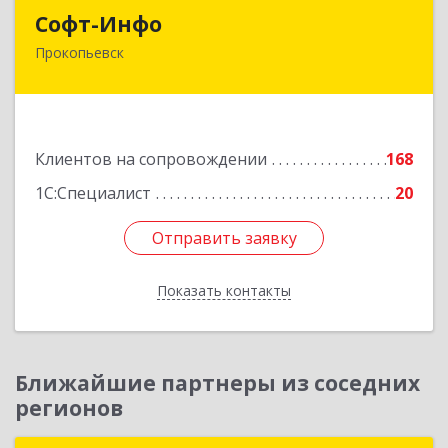
Софт-Инфо
Софт-Инфо
Прокопьевск
653039, Кемеровская область - Кузбасс,
Прокопьевск г, Институтская ул, дом № 9а,
оф.15
Подробнее
Клиентов на сопровождении
168
1С:Специалист
20
Отправить заявку
Отправить заявку
Показать контакты
Назад
Ближайшие партнеры из соседних
регионов