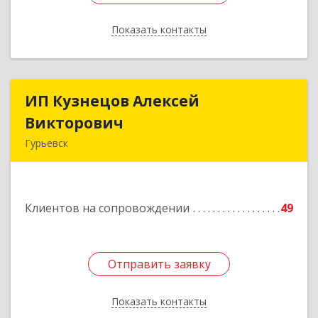
Показать контакты
Назад
ИП Кузнецов Алексей
ИП Кузнецов Алексей
Викторович
Викторович
Гурьевск
652780, Кемеровская обл, Гурьевский р-н,
Гурьевск г, Суворова ул, дом № 32
Клиентов на сопровождении
49
Подробнее
Отправить заявку
Отправить заявку
Показать контакты
Назад