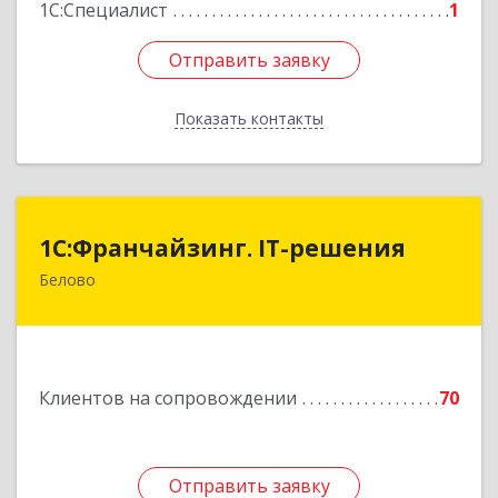
1С:Специалист
1
Отправить заявку
Отправить заявку
Показать контакты
Назад
1С:Франчайзинг. IT-решения
1С:Франчайзинг. IT-решения
Белово
652600, Кемеровская обл, Белово г,
Железнодорожный пер, дом № 27
Подробнее
Клиентов на сопровождении
70
Отправить заявку
Отправить заявку