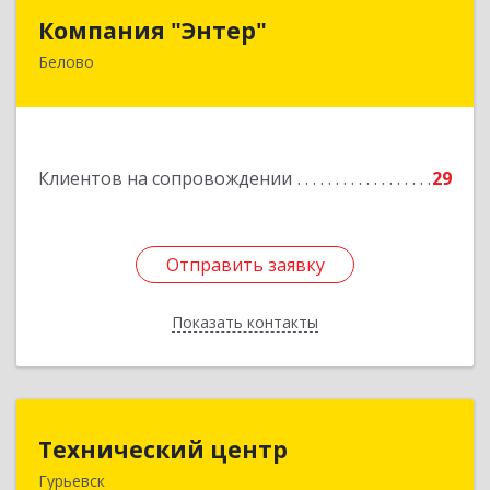
Компания "Энтер"
Компания "Энтер"
Белово
652600, Кемеровская обл, Белово г, Почтовый
пер, дом № 2, пом.2
Подробнее
Клиентов на сопровождении
29
Отправить заявку
Отправить заявку
Показать контакты
Назад
Технический центр
Технический центр
Гурьевск
652780, Кемеровская область - Кузбасс,