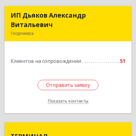
ИП Дьяков Александр
ИП Дьяков Александр
Витальевич
Витальевич
Георгиевск
Подробнее
Клиентов на сопровождении
51
Отправить заявку
Отправить заявку
Показать контакты
Назад
ТЕРМИНАЛ