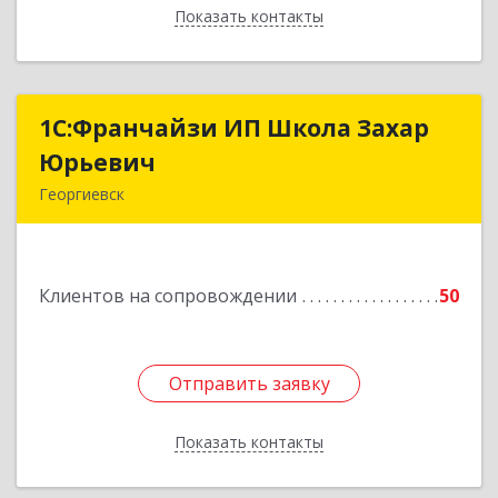
Показать контакты
Назад
1С:Франчайзи ИП Школа Захар
1С:Франчайзи ИП Школа Захар
Юрьевич
Юрьевич
Георгиевск
357840, Ставропольский край, Георгиевский р-
н, Александрийская ст-ца, Курдюмовский пер,
дом № 10
Клиентов на сопровождении
50
Подробнее
Отправить заявку
Отправить заявку
Показать контакты
Назад