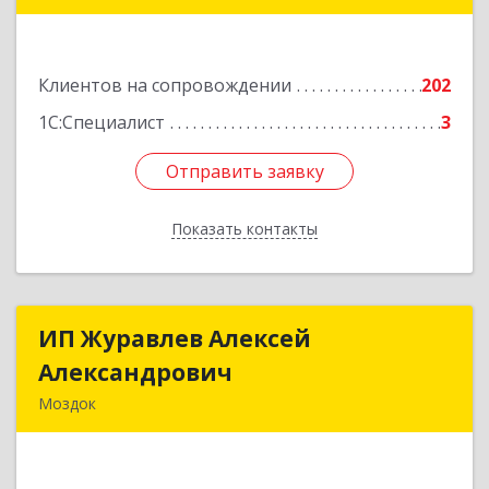
№ 136
Подробнее
Клиентов на сопровождении
202
1С:Специалист
3
Отправить заявку
Отправить заявку
Показать контакты
Назад
ИП Журавлев Алексей
ИП Журавлев Алексей
Александрович
Александрович
Моздок
363750, Северная Осетия - Алания Респ, Моздок
г, Кирова ул, дом № 41