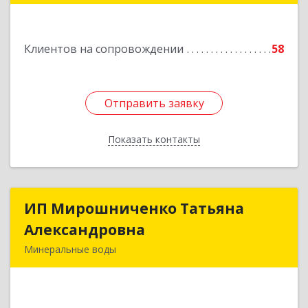
Подробнее
Клиентов на сопровождении
58
Отправить заявку
Отправить заявку
Показать контакты
Назад
ИП Мирошниченко Татьяна
ИП Мирошниченко Татьяна
Александровна
Александровна
Минеральные воды
357212, Ставропольский край,
Минераловодский р-н, Минеральные Воды г,
50 лет Октября ул, дом № 138