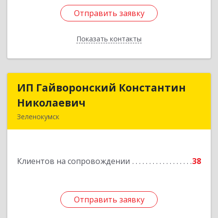
Отправить заявку
Отправить заявку
Показать контакты
Назад
ИП Гайворонский Константин
ИП Гайворонский Константин
Николаевич
Николаевич
Зеленокумск
357910, Ставропольский край, Советский р-н,
Зеленокумск г, Ленина пл, дом № 6, оф.4
Клиентов на сопровождении
38
Подробнее
Отправить заявку
Отправить заявку