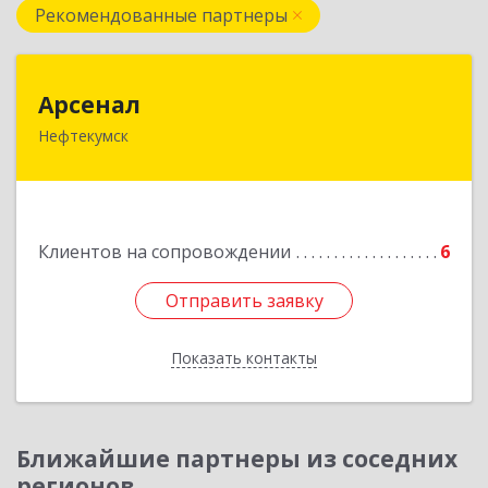
Рекомендованные партнеры
Арсенал
Арсенал
Нефтекумск
Ставропольский край, Нефтекумск г,
Дзержинского ул, дом № 11А
Подробнее
Клиентов на сопровождении
6
Отправить заявку
Отправить заявку
Показать контакты
Назад
Ближайшие партнеры из соседних
регионов