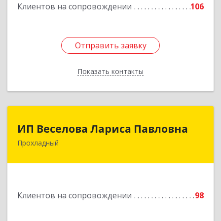
Клиентов на сопровождении
106
Подробнее
Отправить заявку
Отправить заявку
Показать контакты
Назад
ИП Веселова Лариса Павловна
ИП Веселова Лариса Павловна
Прохладный
361045, Кабардино-Балкарская Респ,
Прохладный г, Добровольская ул, дом № 31
Подробнее
Клиентов на сопровождении
98