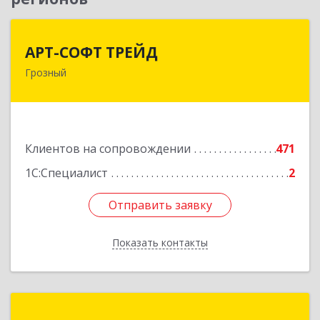
АРТ-СОФТ ТРЕЙД
АРТ-СОФТ ТРЕЙД
Грозный
364013, Чеченская Респ, Грозный г, Полярников
ул, дом № 36А
Подробнее
Клиентов на сопровождении
471
1С:Специалист
2
Отправить заявку
Отправить заявку
Показать контакты
Назад
Портал-ЮГ ЧР