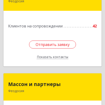
Феодосия
Подробнее
Клиентов на сопровождении
42
Отправить заявку
Отправить заявку
Показать контакты
Назад
Массон и партнеры
Массон и партнеры
Феодосия
298112, Крым Респ, Феодосия г, Крымская ул,
дом № 31