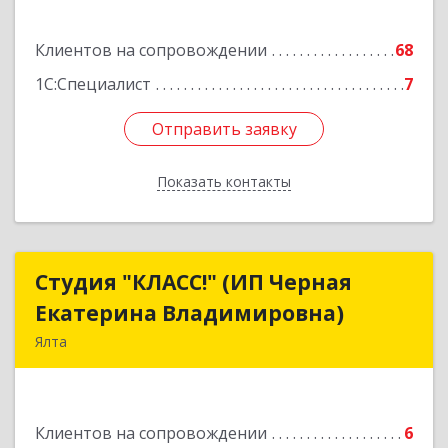
Подробнее
Клиентов на сопровождении
68
1С:Специалист
7
Отправить заявку
Отправить заявку
Показать контакты
Назад
Студия "КЛАСС!" (ИП Черная
Студия "КЛАСС!" (ИП Черная
Екатерина Владимировна)
Екатерина Владимировна)
Ялта
98600, г. Ялта, ул. Свердлова, 24
Подробнее
Клиентов на сопровождении
6