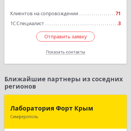
Подробнее
Клиентов на сопровождении
71
1С:Специалист
3
Отправить заявку
Отправить заявку
Показать контакты
Назад
Ближайшие партнеры из соседних
регионов
Лаборатория Форт Крым
Лаборатория Форт Крым
Симферополь
295034, Крым Респ, Симферополь г, Киевская
ул, дом № 79, оф.902