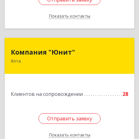
Показать контакты
Назад
Компания "Юнит"
Компания "Юнит"
Ялта
298600, Крым Респ, Ялта г, Васильева ул, дом №
16, оф.400
Подробнее
Клиентов на сопровождении
28
Отправить заявку
Отправить заявку
Показать контакты
Назад