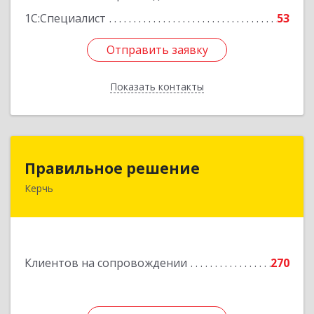
1С:Специалист
53
Отправить заявку
Отправить заявку
Показать контакты
Назад
Правильное решение
Правильное решение
Керчь
298330, Крым Респ, Керчь г, Адмиралтейский
проезд, дом № 1
Подробнее
Клиентов на сопровождении
270