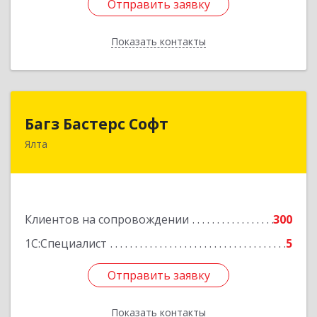
Отправить заявку
Отправить заявку
Показать контакты
Назад
Багз Бастерс Софт
Багз Бастерс Софт
Ялта
298603, Крым Респ, Ялта г, Свердлова ул, дом №
34
Подробнее
Клиентов на сопровождении
300
1С:Специалист
5
Отправить заявку
Отправить заявку
Показать контакты
Назад