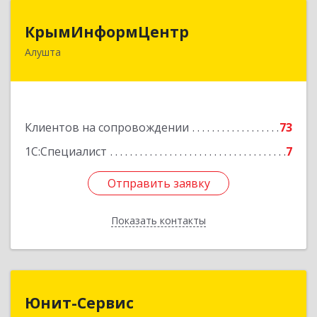
КрымИнформЦентр
КрымИнформЦентр
Алушта
298500, Крым Респ, Алушта г, Горького ул, дом
№ 34А, оф.7
Подробнее
Клиентов на сопровождении
73
1С:Специалист
7
Отправить заявку
Отправить заявку
Показать контакты
Назад
Юнит-Сервис
Юнит-Сервис