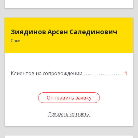
Зиядинов Арсен Салединович
Зиядинов Арсен Салединович
Саки
г.Саки, Интернациональная, 5/2, кв.1
Подробнее
Клиентов на сопровождении
1
Отправить заявку
Отправить заявку
Показать контакты
Назад