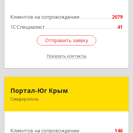
Подробнее
Клиентов на сопровождении
2079
1С:Специалист
41
Отправить заявку
Отправить заявку
Показать контакты
Назад
Портал-Юг Крым
Портал-Юг Крым
Симферополь
295015, Крым Респ, Симферополь г, Козлова ул,
дом № 27
Подробнее
Клиентов на сопровождении
146