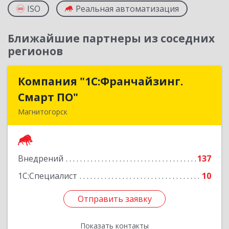
ISO
Реальная автоматизация
Ближайшие партнеры из соседних
регионов
Компания "1С:Франчайзинг.
Компания "1С:Франчайзинг.
Смарт ПО"
Смарт ПО"
Магнитогорск
455000, Челябинская обл, Магнитогорск г,
Ленина пр-кт, дом № 17, корпус 3, кв.15
Внедрений
137
Подробнее
1С:Специалист
10
Отправить заявку
Отправить заявку
Показать контакты
Назад