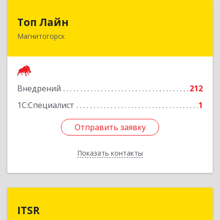
Топ Лайн
Топ Лайн
Магнитогорск
454000, Челябинская обл, Магнитогорск г,
Галиуллина ул, дом № 11, А, кв.1
Подробнее
Внедрений
212
1С:Специалист
1
Отправить заявку
Отправить заявку
Показать контакты
Назад
ITSR
ITSR