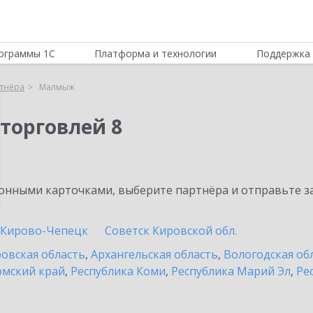
ограммы 1С
Платформа и технологии
Поддержка 
тнёра
Малмыж
торговлей 8
нными карточками, выберите партнёра и отправьте за
Кирово-Чепецк
Советск Кировской обл.
овская область
,
Архангельская область
,
Вологодская об
мский край
,
Республика Коми
,
Республика Марий Эл
,
Ре