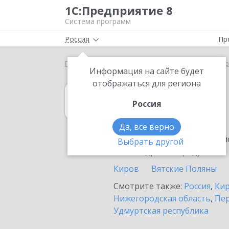
1С:Предприятие 8
Система программ
Россия
Пр
Главная
1С:Управление торговлей 8
Выбор пар
Информация на сайте будет
отображаться для региона
1С:Управление 
Россия
в Малмыже
Да, все верно
Ознакомьтесь с информацио
Выбрать другой
или внедрение продукта.
Киров
Вятские Поляны
Смотрите также:
Россия
,
Кир
Нижегородская область
,
Пер
Удмуртская республика