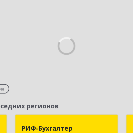
ия
седних регионов
ь
РИФ-Бухгалтер
РИФ-Бухгалтер