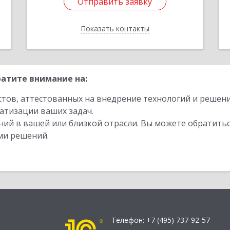
Отправить заявку
Отправить заявку
Показать контакты
Назад
атите внимание на:
стов, аттестованных на внедрение технологий и решен
атизации ваших задач.
ий в вашей или близкой отрасли. Вы можете обратитьс
ми решений.
Телефон:
+7 (495) 737-92-57