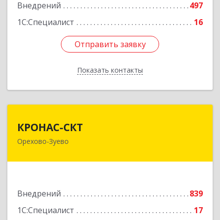
Внедрений
497
1С:Специалист
16
Отправить заявку
Отправить заявку
Показать контакты
Назад
КРОНАС-СКТ
КРОНАС-СКТ
Орехово-Зуево
142600, Московская обл, Орехово-Зуево г,
Бабушкина ул, дом № 2А, пом.31
Подробнее
Внедрений
839
1С:Специалист
17