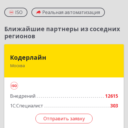
ISO
Реальная автоматизация
Ближайшие партнеры из соседних
регионов
Кодерлайн
Кодерлайн
Москва
107023, Москва г, Семеновская Б. ул, дом № 43,
этаж 3, оф. 301
Подробнее
Внедрений
12615
1С:Специалист
303
Отправить заявку
Отправить заявку