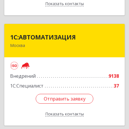
Показать контакты
Назад
1С:АВТОМАТИЗАЦИЯ
1С:АВТОМАТИЗАЦИЯ
Москва
111024, Москва г, Энтузиастов 1-я ул, дом №
12А
Подробнее
Внедрений
9138
1С:Специалист
37
Отправить заявку
Отправить заявку
Показать контакты
Назад