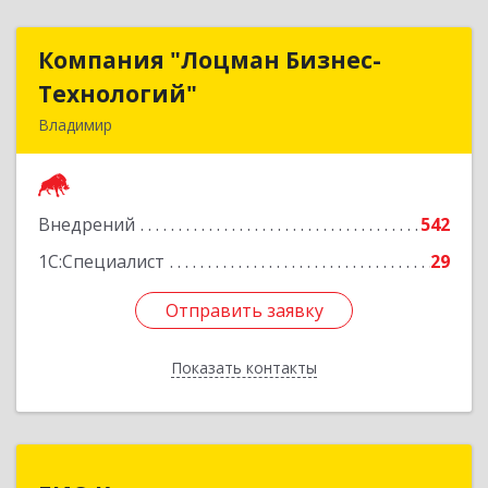
Компания "Лоцман Бизнес-
Компания "Лоцман Бизнес-
Технологий"
Технологий"
Владимир
600015, Владимирская обл, Владимир г,
Чайковского ул, дом № 40А, оф.21
Внедрений
542
Подробнее
1С:Специалист
29
Отправить заявку
Отправить заявку
Показать контакты
Назад
БИС-Консалтинг