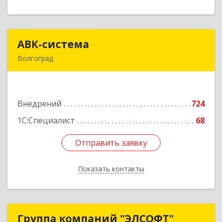
АВК-система
АВК-система
Волгоград
400131, Волгоградская обл, Волгоград г,
Коммунистическая ул, дом № 21
Внедрений
724
Подробнее
1С:Специалист
68
Отправить заявку
Отправить заявку
Показать контакты
Назад
Группа компаний "ЭЛСОФТ"
Группа компаний "ЭЛСОФТ"