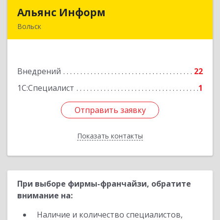
Альянс Информ
Альянс Информ
Вольск
412906, Саратовская обл, Вольск г,
Чернышевского ул, дом № 73А
Внедрений
22
Подробнее
1С:Специалист
1
Отправить заявку
Отправить заявку
Показать контакты
Назад
При выборе фирмы-франчайзи, обратите
внимание на:
Наличие и количество специалистов,