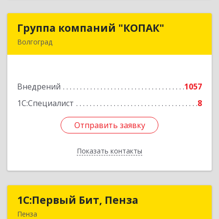
Группа компаний "КОПАК"
Группа компаний "КОПАК"
Волгоград
400081, Волгоградская обл, Волгоград г,
Ангарская ул, дом № 71
Внедрений
1057
Подробнее
1С:Специалист
8
Отправить заявку
Отправить заявку
Показать контакты
Назад
1С:Первый Бит, Пенза
1С:Первый Бит, Пенза
Пенза