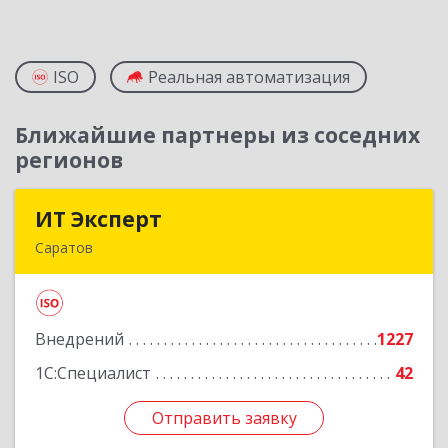
ISO
Реальная автоматизация
Ближайшие партнеры из соседних
регионов
ИТ Эксперт
ИТ Эксперт
Саратов
410009, Саратовская обл, Саратов г, Молочная
ул, дом № 5/13, оф.12/2
Внедрений
1227
Подробнее
1С:Специалист
42
Отправить заявку
Отправить заявку