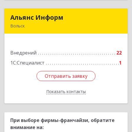
Альянс Информ
Альянс Информ
Вольск
412906, Саратовская обл, Вольск г,
Чернышевского ул, дом № 73А
Внедрений
22
Подробнее
1С:Специалист
1
Отправить заявку
Отправить заявку
Показать контакты
Назад
При выборе фирмы-франчайзи, обратите
внимание на: