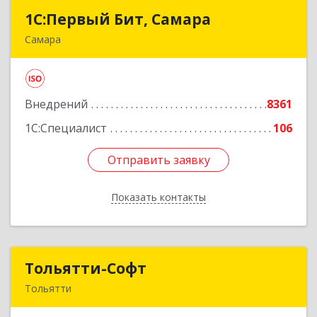
1С:Первый Бит, Самара
1С:Первый Бит, Самара
Самара
443013, Самарская обл, Самара г, Дачная ул,
дом № 24, пом.2/25
Внедрений
8361
Подробнее
1С:Специалист
106
Отправить заявку
Отправить заявку
Показать контакты
Назад
Тольятти-Софт
Тольятти-Софт
Тольятти
445037, Самарская обл, Тольятти г, Новый