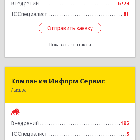
Внедрений
6779
1С:Специалист
81
Отправить заявку
Отправить заявку
Показать контакты
Назад
Компания Информ Сервис
Компания Информ Сервис
Лысьва
618909, Пермский край, Лысьва г, Металлистов
ул, дом № 3, оф.535
Подробнее
Внедрений
195
1С:Специалист
8