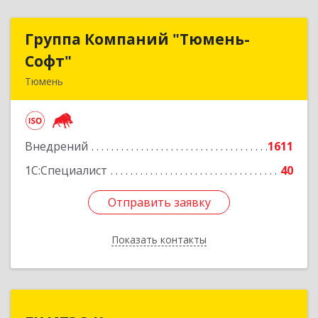
Группа Компаний "Тюмень-
Группа Компаний "Тюмень-
Софт"
Софт"
Тюмень
625048, Тюменская обл, Тюмень г, Салтыкова-
Щедрина ул, дом № 44/4
Внедрений
1611
Подробнее
1С:Специалист
40
Отправить заявку
Отправить заявку
Показать контакты
Назад
ГК ИТЭС-Консалтинг