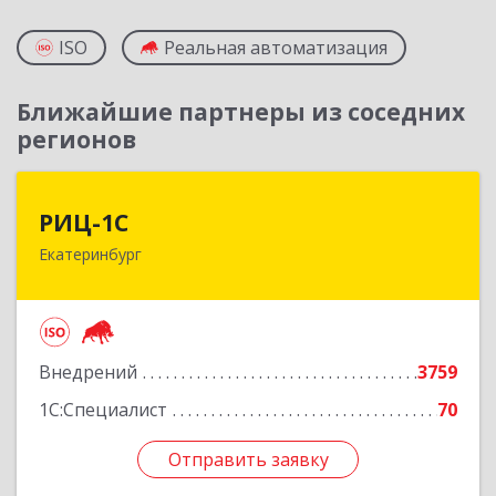
ISO
Реальная автоматизация
Ближайшие партнеры из соседних
регионов
РИЦ-1С
РИЦ-1С
Екатеринбург
620102, Свердловская обл, Екатеринбург г,
Фурманова ул, дом № 124
Подробнее
Внедрений
3759
1С:Специалист
70
Отправить заявку
Отправить заявку