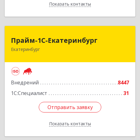
Показать контакты
Назад
Прайм-1С-Екатеринбург
Прайм-1С-Екатеринбург
Екатеринбург
620142, Свердловская обл, Екатеринбург г, 8
Марта ул, дом № 49, оф.609
Подробнее
Внедрений
8447
1С:Специалист
31
Отправить заявку
Отправить заявку
Показать контакты
Назад