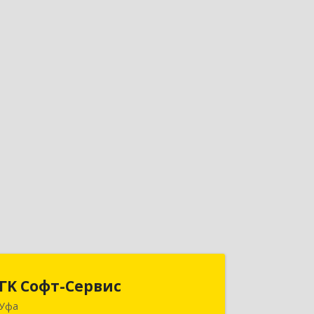
ГK Софт-Сервис
ГK Софт-Сервис
Уфа
450022, Башкортостан Респ, Уфа г,