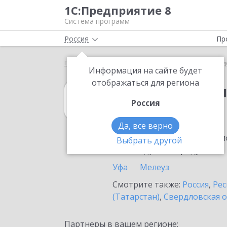
1С:Предприятие 8
Система программ
Россия
Пр
Главная
1С:Бухгалтерия государственного учрежд
Информация на сайте будет
отображаться для региона
1С:Бухгалтерия
Россия
в Дюртюлях
Да, все верно
Ознакомьтесь с информацио
Выбрать другой
или внедрение продукта.
Уфа
Мелеуз
Смотрите также:
Россия
,
Рес
(Татарстан)
,
Свердловская о
Партнеры в вашем регионе: