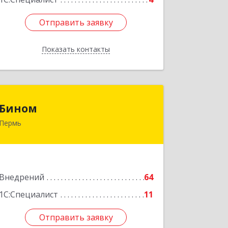
Отправить заявку
Отправить заявку
Показать контакты
Назад
Бином
Бином
Пермь
614000, Пермский край, Пермь г,
Куйбышева ул, дом № 2, оф.23
Подробнее
Внедрений
64
1С:Специалист
11
Отправить заявку
Отправить заявку