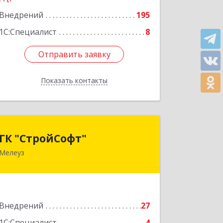
Подробнее
Внедрений
195
1С:Специалист
8
Отправить заявку
Отправить заявку
Показать контакты
Назад
ГК "СтройСофт"
ГК "СтройСофт"
Мелеуз
453852, Башкортостан Респ, Мелеуз г,
Ленина ул, дом № 160а, кв.4
Подробнее
Внедрений
27
1С:Специалист
4