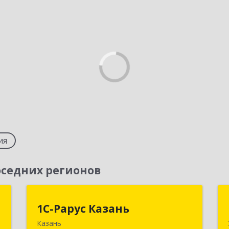
ия
седних регионов
С
1С-Рарус Казань
1С-Рарус Казань
Казань
,
420088, Татарстан Респ, Казань г,