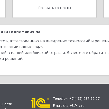
Показать контакты
Назад
атите внимание на:
стов, аттестованных на внедрение технологий и решен
атизации ваших задач.
ий в вашей или близкой отрасли. Вы можете обратитьс
ми решений.
Телефон:
+7 (495) 737-92-57
льности
Email:
site_v8@1c.ru