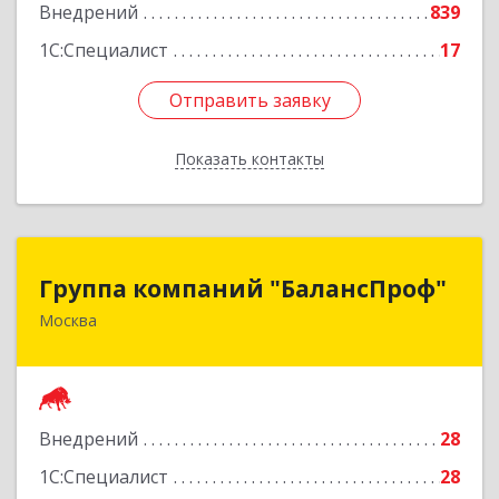
Внедрений
839
1С:Специалист
17
Отправить заявку
Отправить заявку
Показать контакты
Назад
Группа компаний "БалансПроф"
Группа компаний "БалансПроф"
Москва
127238, Москва г, Локомотивный проезд, дом
№ 21, строение 5, оф.702
Подробнее
Внедрений
28
1С:Специалист
28