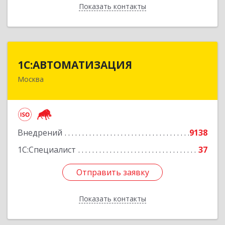
Показать контакты
Назад
1С:АВТОМАТИЗАЦИЯ
1С:АВТОМАТИЗАЦИЯ
Москва
111024, Москва г, Энтузиастов 1-я ул, дом №
12А
Подробнее
Внедрений
9138
1С:Специалист
37
Отправить заявку
Отправить заявку
Показать контакты
Назад