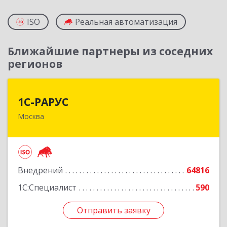
ISO
Реальная автоматизация
Ближайшие партнеры из соседних
регионов
1С-РАРУС
1С-РАРУС
Москва
127434, Москва г, Дмитровское ш, дом № 9Б
Подробнее
Внедрений
64816
1С:Специалист
590
Отправить заявку
Отправить заявку