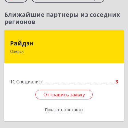
Ближайшие партнеры из соседних
регионов
Райдэн
Райдэн
Озерск
456783, Челябинская обл, Озерск г, Ленина пр-
кт, дом № 90
Подробнее
1С:Специалист
3
Отправить заявку
Отправить заявку
Показать контакты
Назад