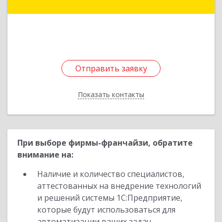
ул, дом № 39, кв.13
Подробнее
Отправить заявку
Отправить заявку
Показать контакты
Назад
При выборе фирмы-франчайзи, обратите
внимание на:
Наличие и количество специалистов,
аттестованных на внедрение технологий
и решений системы 1С:Предприятие,
которые будут использоваться для
автоматизации ваших задач.