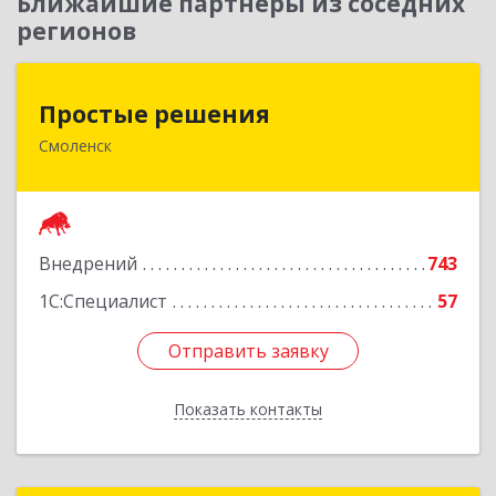
Ближайшие партнеры из соседних
регионов
Простые решения
Простые решения
Смоленск
214015, Смоленская обл, Смоленск г, Большая
Краснофлотская ул, дом № 17
Подробнее
Внедрений
743
1С:Специалист
57
Отправить заявку
Отправить заявку
Показать контакты
Назад