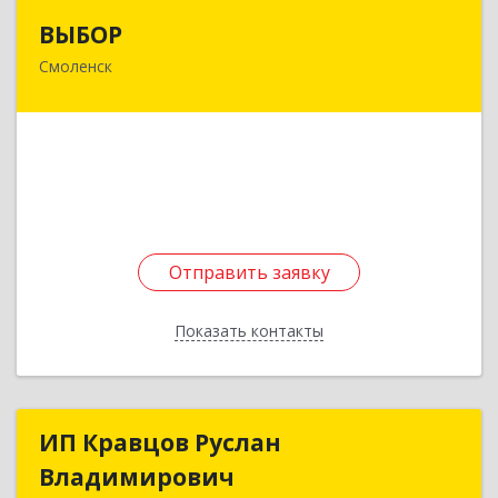
ВЫБОР
ВЫБОР
Смоленск
214000, Смоленская обл, Смоленск г,
Коммунистическая ул, дом № 6
Подробнее
Отправить заявку
Отправить заявку
Показать контакты
Назад
ИП Кравцов Руслан
ИП Кравцов Руслан
Владимирович
Владимирович