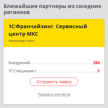
Ближайшие партнеры из соседних
регионов
1С:Франчайзинг. Сервисный
1С:Франчайзинг. Сервисный
центр МКС
центр МКС
Нижневартовск
628615, Ханты-Мансийский Автономный округ
- Югра АО, Нижневартовск г, Северная ул, дом
№ 54А, строение 1, оф.112, 202
Внедрений
284
Подробнее
1С:Специалист
5
Отправить заявку
Отправить заявку
Показать контакты
Назад