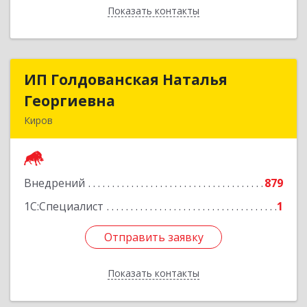
Показать контакты
Назад
ИП Голдованская Наталья
ИП Голдованская Наталья
Георгиевна
Георгиевна
Киров
610000, Кировская обл, Киров г, Дрелевского
ул, дом № 36
Внедрений
879
Подробнее
1С:Специалист
1
Отправить заявку
Отправить заявку
Показать контакты
Назад