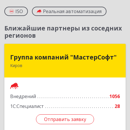
ISO
Реальная автоматизация
Ближайшие партнеры из соседних
регионов
Группа компаний "МастерСофт"
Группа компаний "МастерСофт"
Киров
610017, Кировская обл, Киров г, Маклина ул,
дом № 40
Подробнее
Внедрений
1056
1С:Специалист
28
Отправить заявку
Отправить заявку