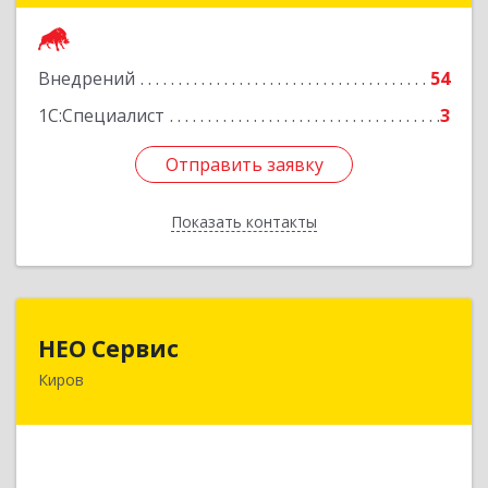
Подробнее
Внедрений
54
1С:Специалист
3
Отправить заявку
Отправить заявку
Показать контакты
Назад
НЕО Сервис
НЕО Сервис
Киров
610045, Кировская обл, Киров г, Ульяновская
ул, дом № 36
Подробнее