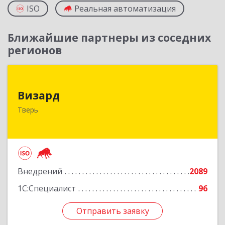
ISO
Реальная автоматизация
Ближайшие партнеры из соседних
регионов
Визард
Визард
170006, Тверская обл, Тверь г, Учительская ул,
Тверь
дом № 59, оф.110
Подробнее
Внедрений
2089
1С:Специалист
96
Отправить заявку
Отправить заявку