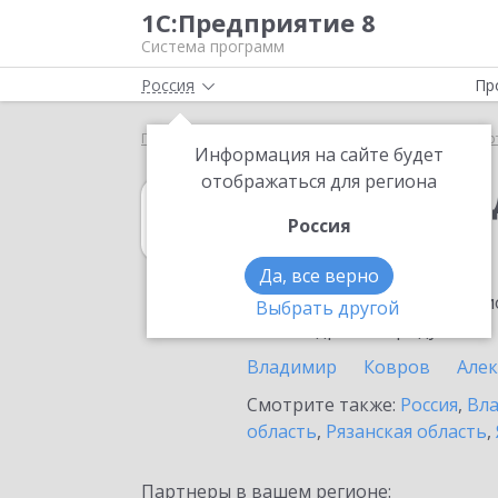
1С:Предприятие 8
Система программ
Россия
Пр
Главная
1С:Платежные документы 8
Выбор пар
Информация на сайте будет
отображаться для региона
1С:Платежные 
Россия
в Суздале
Да, все верно
Ознакомьтесь с информацио
Выбрать другой
или внедрение продукта.
Владимир
Ковров
Але
Смотрите также:
Россия
,
Вла
область
,
Рязанская область
,
Партнеры в вашем регионе: