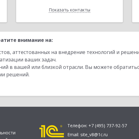
Показать контакты
Назад
атите внимание на:
стов, аттестованных на внедрение технологий и решен
атизации ваших задач.
ий в вашей или близкой отрасли. Вы можете обратитьс
ми решений.
Телефон:
+7 (495) 737-92-57
льности
Email:
site_v8@1c.ru