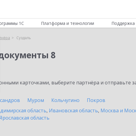
ограммы 1С
Платформа и технологии
Поддержка 
тнёра
Суздаль
документы 8
нными карточками, выберите партнёра и отправьте за
ксандров
Муром
Кольчугино
Покров
димирская область
,
Ивановская область
,
Москва и Моск
Ярославская область