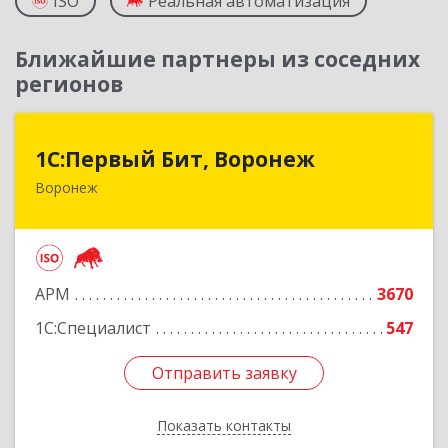
ISO
Реальная автоматизация
Ближайшие партнеры из соседних
регионов
1С:Первый Бит, Воронеж
1С:Первый Бит, Воронеж
Воронеж
394006, Воронежская обл, Воронеж г, 20-летия
Октября ул, дом № 119, оф.711
Подробнее
АРМ
3670
1С:Специалист
547
Отправить заявку
Отправить заявку
Показать контакты
Назад