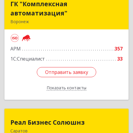
ГК "Комплексная
ГК "Комплексная
автоматизация"
автоматизация"
Воронеж
394018, Воронежская обл, Воронеж г,
Платонова ул, дом № 19, пом.14
АРМ
357
Подробнее
1С:Специалист
33
Отправить заявку
Отправить заявку
Показать контакты
Назад
Реал Бизнес Солюшнз
Реал Бизнес Солюшнз
Саратов
410012, Саратовская обл, Саратов г, им