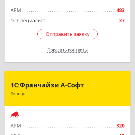
Подробнее
АРМ
483
1С:Специалист
37
Отправить заявку
Отправить заявку
Показать контакты
Назад
1С:Франчайзи А-Софт
1С:Франчайзи А-Софт
Липецк
398059, Липецкая обл, Липецк г, Фрунзе ул,
дом № 27
Подробнее
АРМ
320