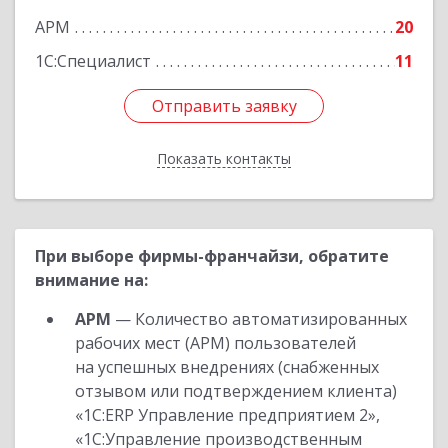
АРМ
20
1С:Специалист
11
Отправить заявку
Отправить заявку
Показать контакты
Назад
При выборе фирмы-франчайзи, обратите
внимание на:
АРМ
— Количество автоматизированных
рабочих мест (АРМ) пользователей
на успешных внедрениях (снабженных
отзывом или подтверждением клиента)
«1С:ERP Управление предприятием 2»,
«1С:Управление производственным