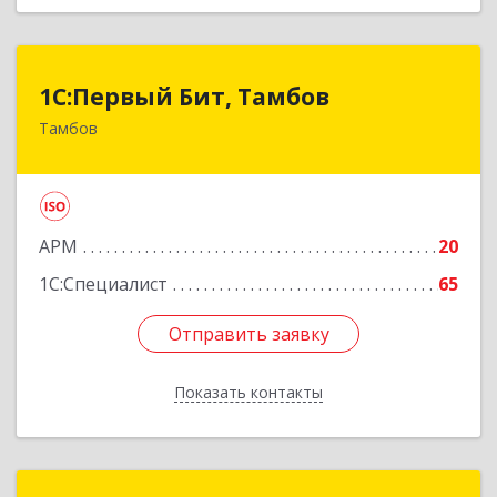
1С:Первый Бит, Тамбов
1С:Первый Бит, Тамбов
Тамбов
392012, Тамбовская обл, Тамбов г, Пионерская
ул, дом № 9, п.195, к 17
Подробнее
АРМ
20
1С:Специалист
65
Отправить заявку
Отправить заявку
Показать контакты
Назад