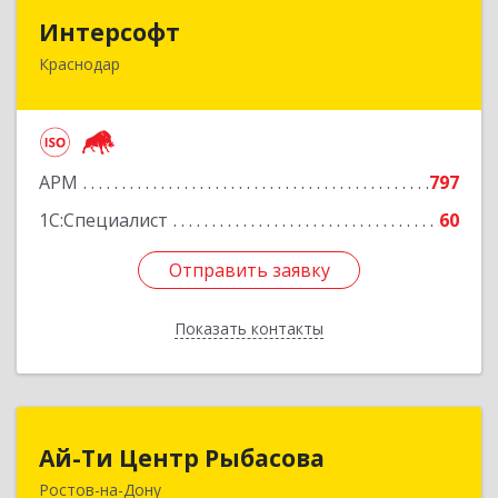
Интерсофт
Интерсофт
Краснодар
350020, Краснодарский край, Краснодар г,
Рашпилевская ул, дом № 179/1, оф.618
Подробнее
АРМ
797
1С:Специалист
60
Отправить заявку
Отправить заявку
Показать контакты
Назад
Ай-Ти Центр Рыбасова
Ай-Ти Центр Рыбасова
Ростов-на-Дону
344037, Ростовская обл, Ростов-на-Дону г, 14-я