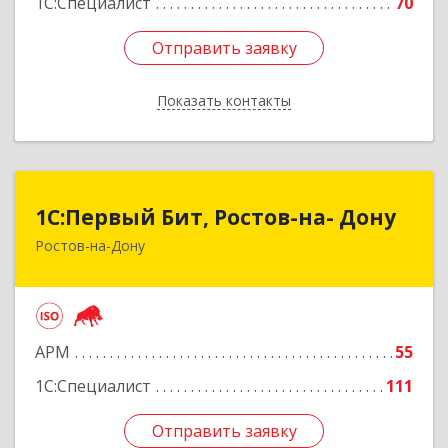
1С:Специалист
70
Отправить заявку
Отправить заявку
Показать контакты
Назад
1С:Первый Бит, Ростов-на- Дону
1С:Первый Бит, Ростов-на- Дону
Ростов-на-Дону
344091, Ростовская обл, Ростов-на-Дону г,
Малиновского ул, дом № 3, корпус 1, пом.36
Подробнее
АРМ
55
1С:Специалист
111
Отправить заявку
Отправить заявку