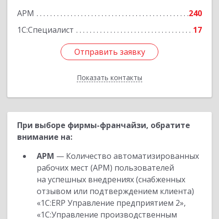
АРМ
240
1С:Специалист
17
Отправить заявку
Отправить заявку
Показать контакты
Назад
При выборе фирмы-франчайзи, обратите
внимание на:
АРМ
— Количество автоматизированных
рабочих мест (АРМ) пользователей
на успешных внедрениях (снабженных
отзывом или подтверждением клиента)
«1С:ERP Управление предприятием 2»,
«1С:Управление производственным