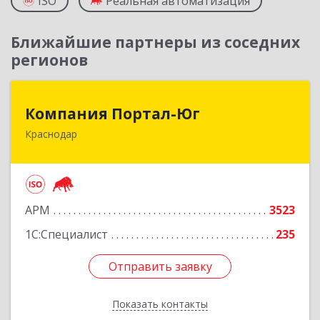
ISO
Реальная автоматизация
Ближайшие партнеры из соседних
регионов
Компания Портал-Юг
Компания Портал-Юг
Краснодар
350020, Краснодарский край, Краснодар г,
Одесская ул, дом № 48, оф.2,3,6
Подробнее
АРМ
3523
1С:Специалист
235
Отправить заявку
Отправить заявку
Показать контакты
Назад