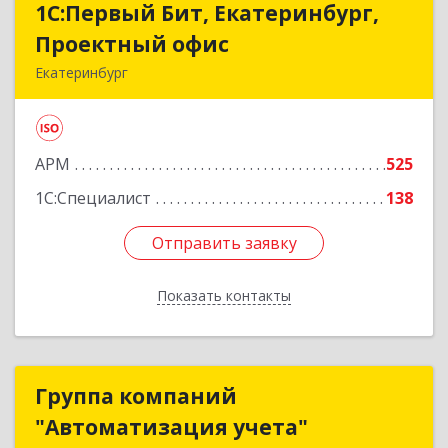
1С:Первый Бит, Екатеринбург,
1С:Первый Бит, Екатеринбург,
Проектный офис
Проектный офис
Екатеринбург
620014, Свердловская обл, Екатеринбург г,
Малышева ул, корпус 29, оф.510
АРМ
525
Подробнее
1С:Специалист
138
Отправить заявку
Отправить заявку
Показать контакты
Назад
Группа компаний
Группа компаний
"Автоматизация учета"
"Автоматизация учета"