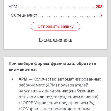
АРМ
208
1С:Специалист
7
Отправить заявку
Отправить заявку
Показать контакты
Назад
При выборе фирмы-франчайзи, обратите
внимание на:
АРМ
— Количество автоматизированных
рабочих мест (АРМ) пользователей
на успешных внедрениях (снабженных
отзывом или подтверждением клиента)
«1С:ERP Управление предприятием 2»,
«1С:Управление производственным