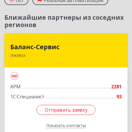
ISO
Реальная автоматизация
Ближайшие партнеры из соседних
регионов
Баланс-Сервис
Баланс-Сервис
Ижевск
426076, Удмуртская Респ, Ижевск г,
Коммунаров ул, дом № 198
Подробнее
АРМ
2281
1С:Специалист
93
Отправить заявку
Отправить заявку
Показать контакты
Назад