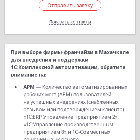
Отправить заявку
Отправить заявку
Показать контакты
Назад
При выборе фирмы-франчайзи в Махачкале
для внедрения и поддержки
1С:Комплексной автоматизации, обратите
внимание на:
АРМ
— Количество автоматизированных
рабочих мест (АРМ) пользователей
на успешных внедрениях (снабженных
отзывом или подтверждением клиента)
«1С:ERP Управление предприятием 2»,
«1С:Управление производственным
предприятием 8» и 1С-Совместных
решений на их основе.