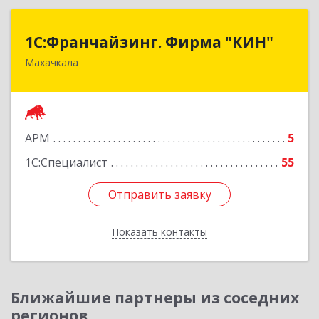
1С:Франчайзинг. Фирма "КИН"
1С:Франчайзинг. Фирма "КИН"
Махачкала
367030, Дагестан Респ, Махачкала г, И.Казака
ул, дом № 31
Подробнее
АРМ
5
1С:Специалист
55
Отправить заявку
Отправить заявку
Показать контакты
Назад
Ближайшие партнеры из соседних
регионов