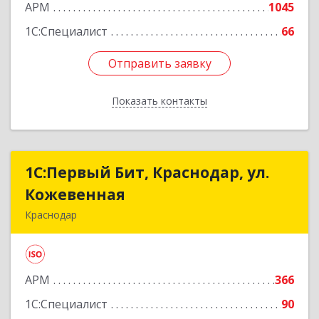
АРМ
1045
1С:Специалист
66
Отправить заявку
Отправить заявку
Показать контакты
Назад
1С:Первый Бит, Краснодар, ул.
1С:Первый Бит, Краснодар, ул.
Кожевенная
Кожевенная
Краснодар
350004, Краснодарский край, Краснодар г,
Кожевенная ул, дом № 38, пом.69
АРМ
366
Подробнее
1С:Специалист
90