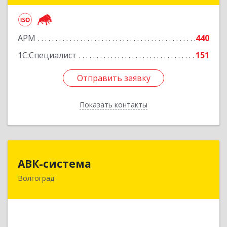
Подробнее
АРМ
440
1С:Специалист
151
Отправить заявку
Отправить заявку
Показать контакты
Назад
АВК-система
АВК-система
Волгоград
400131, Волгоградская обл, Волгоград г,
Коммунистическая ул, дом № 21
Подробнее