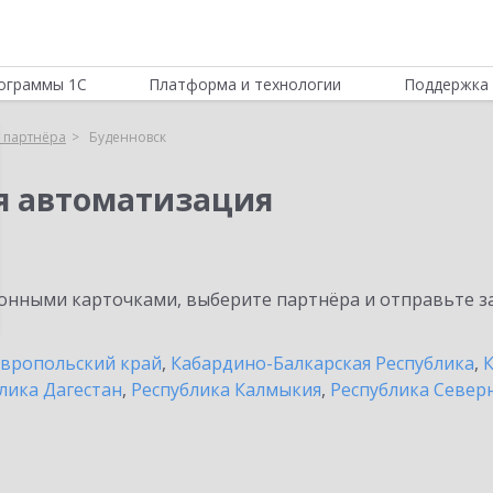
ограммы 1С
Платформа и технологии
Поддержка 
 партнёра
Буденновск
я автоматизация
нными карточками, выберите партнёра и отправьте за
вропольский край
,
Кабардино-Балкарская Республика
,
К
лика Дагестан
,
Республика Калмыкия
,
Республика Северн