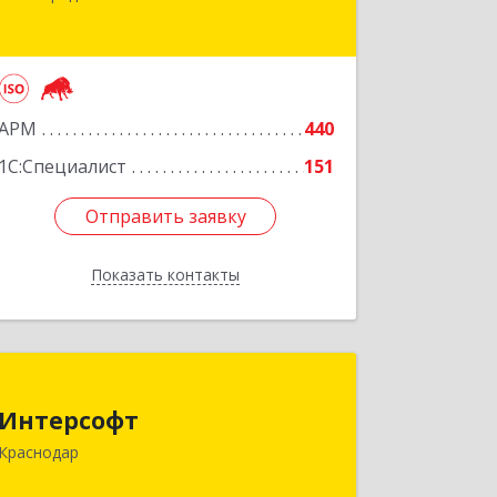
г, им Канунникова ул, дом № 11А
Подробнее
АРМ
440
1С:Специалист
151
Отправить заявку
Отправить заявку
Показать контакты
Назад
Интерсофт
Интерсофт
350020, Краснодарский край,
Краснодар
Краснодар г, Рашпилевская ул, дом №
179/1, оф.618