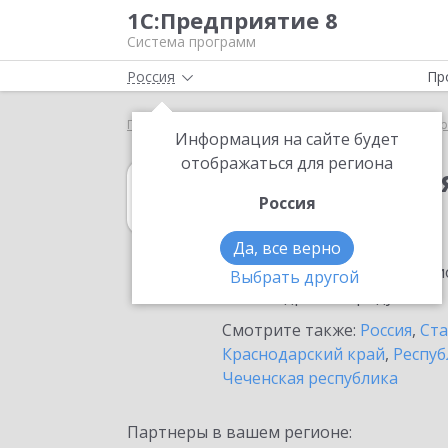
1С:Предприятие 8
Система программ
Россия
Пр
Главная
1С:Комплексная автоматизация
Выбор
Информация на сайте будет
отображаться для региона
1С:Комплексна
Россия
в Буденновске
Да, все верно
Ознакомьтесь с информацио
Выбрать другой
или внедрение продукта.
Смотрите также:
Россия
,
Ста
Краснодарский край
,
Респуб
Чеченская республика
Партнеры в вашем регионе: