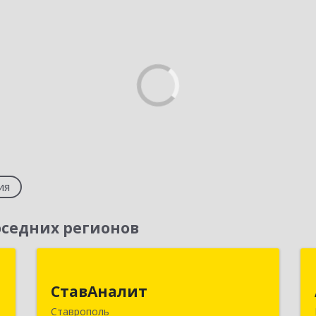
ия
седних регионов
г
СтавАналит
СтавАналит
,
355045, Ставропольский край,
Ставрополь