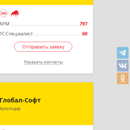
Подробнее
АРМ
797
1С:Специалист
60
Отправить заявку
Отправить заявку
Показать контакты
Назад
Глобал-Софт
Глобал-Софт
350018, Краснодарский край,
Краснодар
Краснодар г, Сормовская ул, дом № 7
Подробнее