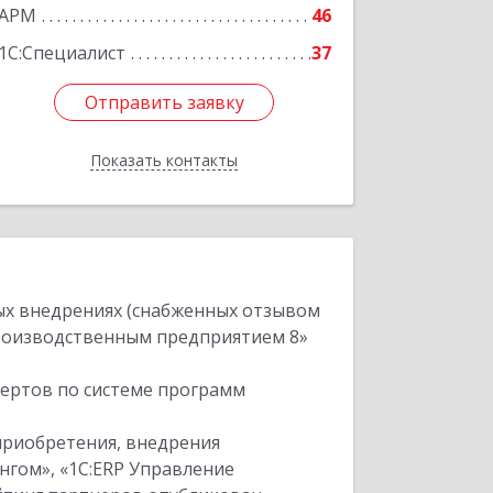
АРМ
46
1С:Специалист
37
Отправить заявку
Отправить заявку
Показать контакты
Назад
ых внедрениях (снабженных отзывом
производственным предприятием 8»
пертов по системе программ
приобретения, внедрения
нгом», «1С:ERP Управление