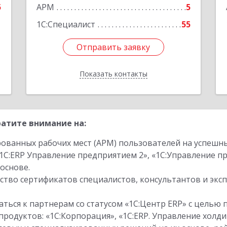
е
5
АРМ
5
1
1С:Специалист
55
Отправить заявку
Отправить заявку
Показать контакты
Назад
атите внимание на:
ованных рабочих мест (АРМ) пользователей на успешн
1С:ERP Управление предприятием 2», «1С:Управление 
основе.
тво сертификатов специалистов, консультантов и экс
ться к партнерам со статусом «1С:Центр ERP» с целью 
одуктов: «1С:Корпорация», «1С:ERP. Управление холди