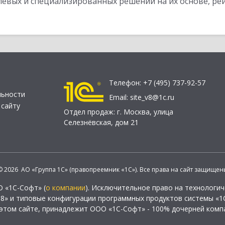
слевых и специализированных решений на их основе, р
Телефон:
+7 (495) 737-92-57
льности
Email:
site_v8@1c.ru
 сайту
Отдел продаж:
г. Москва
,
улица
Селезнёвская, дом 21
© 2026 АО «Группа 1С» (правопреемник «1С»). Все права на сайт защищен
О «1С-Софт» (
о компании
). Исключительное право на технологи
 8» и типовые конфигурации программных продуктов системы «1С
этом сайте, принадлежит ООО «1С-Софт» - 100% дочерней комп