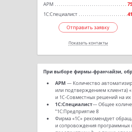
Подробне
АРМ
7
1С:Специалист
4
Отправить заявку
Отправить заявку
Показать контакты
Назад
При выборе фирмы-франчайзи, обр
АРМ
— Количество автоматизир
или подтверждением клиента) «
и 1С-Совместных решений на их 
1С:Специалист
— Общее количес
"1С:Предприятие 8
Фирма «1С» рекомендует обраща
и сопровождения программных пр