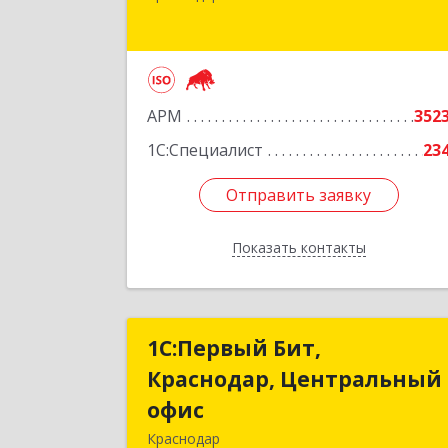
Краснодар г, Одесская ул, дом № 48
оф.2,3,
Подробне
АРМ
352
1С:Специалист
23
Отправить заявку
Отправить заявку
Показать контакты
Назад
1С:Первый Бит,
1С:Первый Бит
Краснодар, Центральный
Краснодар, Центральны
офис
офи
Краснодар