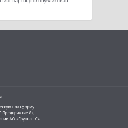
ейтинг партнеров опубликован
ы
ческую платформу
:Предприятие 8»,
ании АО «Группа 1С»