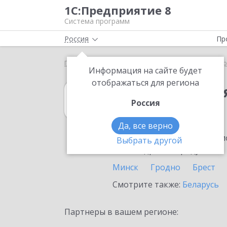
1С:Предприятие 8
Система программ
Россия
Пр
Главная
1С:Комплексная автоматизация
Выбор
Информация на сайте будет
отображаться для региона
1С:Комплексна
Россия
в Бобруйске
Да, все верно
Ознакомьтесь с информацио
Выбрать другой
или внедрение продукта.
Минск
Гродно
Брест
Смотрите также:
Беларусь
Партнеры в вашем регионе: