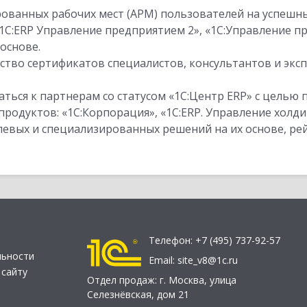
ованных рабочих мест (АРМ) пользователей на успешн
1С:ERP Управление предприятием 2», «1С:Управление 
основе.
тво сертификатов специалистов, консультантов и экс
ться к партнерам со статусом «1С:Центр ERP» с целью 
одуктов: «1С:Корпорация», «1С:ERP. Управление холди
слевых и специализированных решений на их основе, р
Телефон:
+7 (495) 737-92-57
льности
Email:
site_v8@1c.ru
 сайту
Отдел продаж:
г. Москва
,
улица
Селезнёвская, дом 21