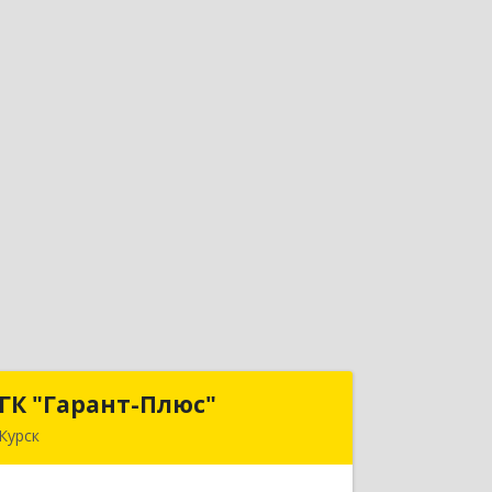
ГК "Гарант-Плюс"
ГК "Гарант-Плюс"
Курск
305035, Курская обл, Курск г,
Овечкина ул, дом № 14, пом.1