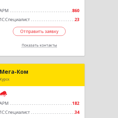
АРМ
860
Подробнее
1С:Специалист
23
Отправить заявку
Отправить заявку
Показать контакты
Назад
Мега-Ком
Мега-Ком
Курск
305001, Курская обл, Курск г, Красной
Армии ул, дом № 23 А
АРМ
182
Подробнее
1С:Специалист
34