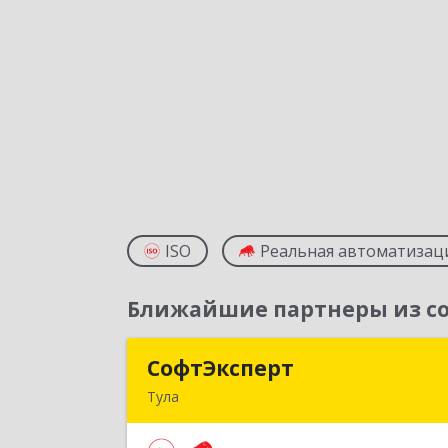
ISO
Реальная автоматизац
Ближайшие партнеры из со
СофтЭксперт
СофтЭкспер
Тула
300013, Тульская обл, Тула г, Болдин
ул, дом № 41А, пом.47, оф.1-