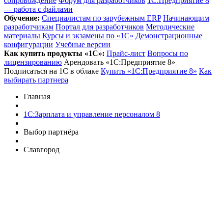
сопровождение
Форум для разработчиков
1С:Предприятие 8
— работа с файлами
Обучение:
Cпециалистам по зарубежным ERP
Начинающим
разработчикам
Портал для разработчиков
Методические
материалы
Курсы и экзамены по «1С»
Демонстрационные
конфигурации
Учебные версии
Как купить продукты «1С»:
Прайс-лист
Вопросы по
лицензированию
Арендовать «1С:Предприятие 8»
Подписаться на 1С в облаке
Купить «1С:Предприятие 8»
Как
выбирать партнера
Главная
1С:Зарплата и управление персоналом 8
Выбор партнёра
Славгород