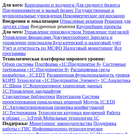
Для кого:
Корпорации и холдинги
Для среднего бизнеса
Предприниматели и малый бизнес
Государственные и
муниципальные учреждения
Некоммерческие организации
Внедрения и локализация
Отраслевые решения
Решения для
других стран
Внедренные решения
Крупнейшие проекты
Для чего:
Управление производством
Управление торговлей
Управление финансами
Документооборот
Зарплата и
управление персоналом
Бухгалтерский и налоговый учёт
Учет и отчетность по МСФО
Налоговый мониторинг
Все
программы
Технологическая платформа мирового уровня:
Обзор системы
Платформа «1С:Предприятие 8»
Системные
требования «1С:Предприятие 8»
Расширяемая среда
разработки - 1C:EDT
Расширенная функциональность уровня
КОРП
Технология «1С:Предприятие.Элемент»
1C:Аналитика
1С:Шина
1С:Корпоративное хранилище данных
1С:Управление ландшафтом
Стандартные библиотеки
Интеграция
Система
проектирования прикладных решений
Модуль 1C:EDI
1С:Автоматизированная проверка конфигураций
1С:Тестировщик
Технологии крупных внедрений
Работа
в облаке — 1cFresh
Мобильные технологии 1С
Поддержка:
Мониторинг законодательства
Поддержка
работы с ГИС
Информационно-технологическое