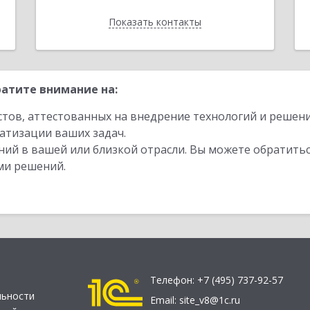
Показать контакты
Назад
атите внимание на:
стов, аттестованных на внедрение технологий и решен
атизации ваших задач.
ий в вашей или близкой отрасли. Вы можете обратитьс
ми решений.
Телефон:
+7 (495) 737-92-57
льности
Email:
site_v8@1c.ru