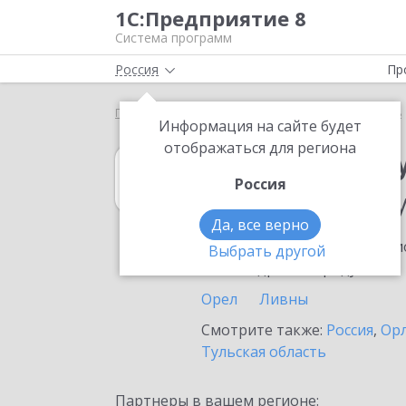
1С:Предприятие 8
Система программ
Россия
Пр
Главная
1С:Зарплата и управление персоналом 8
Информация на сайте будет
отображаться для региона
1С:Зарплата и 
Россия
в населенном п
Да, все верно
Ознакомьтесь с информацио
Выбрать другой
или внедрение продукта.
Орел
Ливны
Смотрите также:
Россия
,
Орл
Тульская область
Партнеры в вашем регионе: