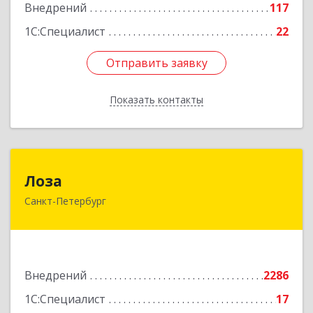
Подробнее
Внедрений
117
1С:Специалист
22
Отправить заявку
Отправить заявку
Показать контакты
Назад
Лоза
Лоза
Санкт-Петербург
194044, Санкт-Петербург г, Выборгская наб,
дом № 49,БЦ "Компрессор", оф.600
Подробнее
Внедрений
2286
1С:Специалист
17