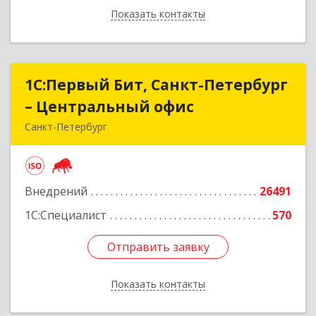
Показать контакты
Назад
1С:Первый Бит, Санкт-Петербург
1С:Первый Бит, Санкт-Петербург
– Центральный офис
– Центральный офис
Санкт-Петербург
г.Санкт-Петербург, Невский проспект, 10
Подробнее
Внедрений
26491
1С:Специалист
570
Отправить заявку
Отправить заявку
Показать контакты
Назад