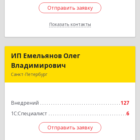
Отправить заявку
Отправить заявку
Показать контакты
Назад
ИП Емельянов Олег
ИП Емельянов Олег
Владимирович
Владимирович
Санкт-Петербург
197372, Санкт-Петербург г, Авиаконструкторов
пр-кт, дом № 3, корпус 2, кв.283
Внедрений
127
Подробнее
1С:Специалист
6
Отправить заявку
Отправить заявку