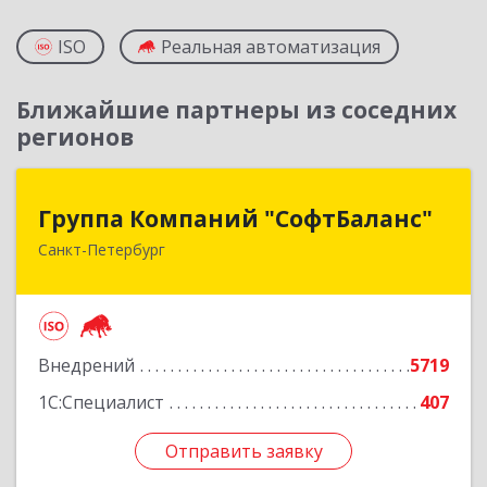
ISO
Реальная автоматизация
Ближайшие партнеры из соседних
регионов
Группа Компаний "СофтБаланс"
Группа Компаний "СофтБаланс"
Санкт-Петербург
195112, Санкт-Петербург г, Заневский пр-кт,
дом № 30, корпус 2, литера А
Подробнее
Внедрений
5719
1С:Специалист
407
Отправить заявку
Отправить заявку