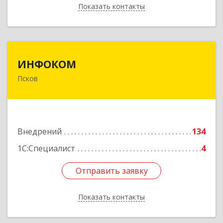
Показать контакты
Назад
ИНФОКОМ
ИНФОКОМ
Псков
180000, Псковская обл, Псков г, Советская ул,
дом № 42г
Подробнее
Внедрений
134
1С:Специалист
4
Отправить заявку
Отправить заявку
Показать контакты
Назад