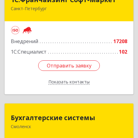
Санкт-Петербург
Санкт-Петербург г, Суворовский проспект, 10
Подробнее
Внедрений
17208
1С:Специалист
102
Отправить заявку
Отправить заявку
Показать контакты
Назад
Бухгалтерские системы
Бухгалтерские системы
Смоленск
214000, Смоленская обл, Смоленск г,
Октябрьской Революции ул, дом № 9, оф.215