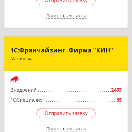
Отправить заявку
Отправить заявку
Показать контакты
Назад
1С:Франчайзинг. Фирма "КИН"
1С:Франчайзинг. Фирма "КИН"
Махачкала
367030, Дагестан Респ, Махачкала г, И.Казака
ул, дом № 31
Подробнее
Внедрений
2493
1С:Специалист
65
Отправить заявку
Отправить заявку
Показать контакты
Назад