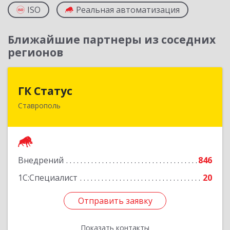
ISO
Реальная автоматизация
Ближайшие партнеры из соседних
регионов
ГК Статус
ГК Статус
Ставрополь
355002, Ставропольский край, Ставрополь г,
Лермонтова ул, дом № 187
Подробнее
Внедрений
846
1С:Специалист
20
Отправить заявку
Отправить заявку
Показать контакты
Назад