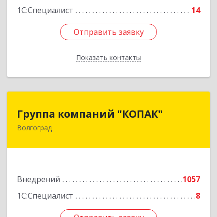
1С:Специалист
14
Отправить заявку
Отправить заявку
Показать контакты
Назад
Группа компаний "КОПАК"
Группа компаний "КОПАК"
Волгоград
400081, Волгоградская обл, Волгоград г,
Ангарская ул, дом № 71
Подробнее
Внедрений
1057
1С:Специалист
8