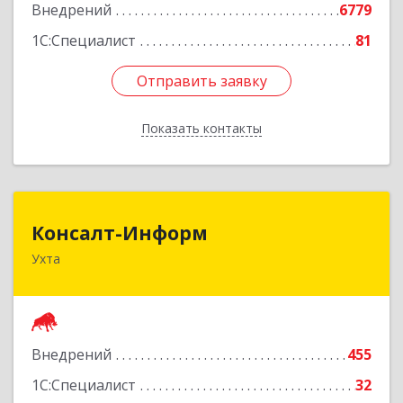
Внедрений
6779
1С:Специалист
81
Отправить заявку
Отправить заявку
Показать контакты
Назад
Консалт-Информ
Консалт-Информ
Ухта
169300, Коми Респ, Ухта г, Строителей пр-д 1, 2
под.,6 этаж
Подробнее
Внедрений
455
1С:Специалист
32