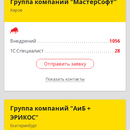
Группа компаний "МастерСофт"
Киров
610017, Кировская обл, Киров г, Маклина ул,
дом № 40
Подробнее
Внедрений
1056
1С:Специалист
28
Отправить заявку
Отправить заявку
Показать контакты
Назад
Группа компаний "АиБ +
Группа компаний "АиБ +
ЭРИКОС"
ЭРИКОС"
Екатеринбург