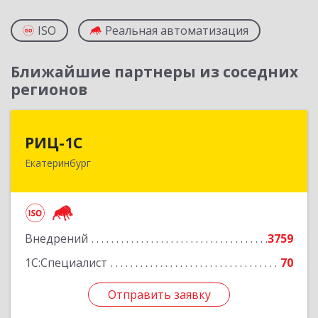
ISO
Реальная автоматизация
Ближайшие партнеры из соседних
регионов
РИЦ-1С
РИЦ-1С
Екатеринбург
620102, Свердловская обл, Екатеринбург г,
Фурманова ул, дом № 124
Подробнее
Внедрений
3759
1С:Специалист
70
Отправить заявку
Отправить заявку