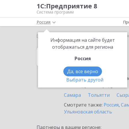
1С:Предприятие 8
Система программ
Россия
Пр
Главная
1С:Гаражи
Выбор партнёра
Чапаев
Информация на сайте будет
отображаться для региона
1С:Гаражи
Россия
в Чапаевске
Да, все верно
Ознакомьтесь с информацио
Выбрать другой
или внедрение продукта.
Самара
Тольятти
Сызр
Смотрите также:
Россия
,
Сам
Ульяновская область
Партнеры в вашем регионе: