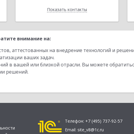
Показать контакты
Назад
атите внимание на:
стов, аттестованных на внедрение технологий и решен
атизации ваших задач.
ий в вашей или близкой отрасли. Вы можете обратитьс
ми решений.
Телефон:
+7 (495) 737-92-57
льности
Email:
site_v8@1c.ru