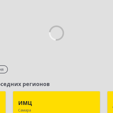
ия
седних регионов
й
ИМЦ
ИМЦ
р
Самара
443010, Самарская обл, Самара г,