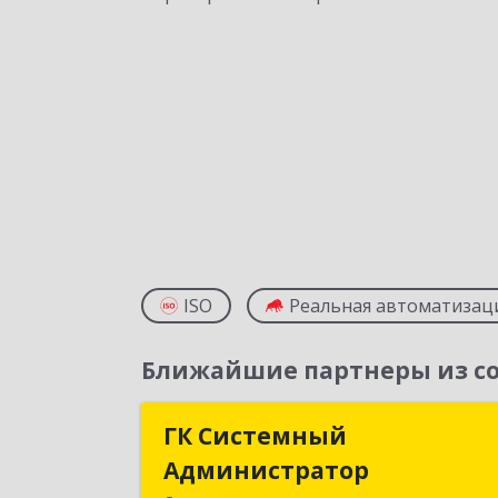
ISO
Реальная автоматизац
Ближайшие партнеры из со
ГК Системный
ГК Системны
Администратор
Администрато