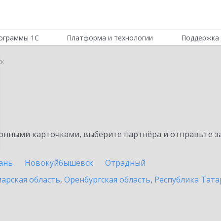
ограммы 1С
Платформа и технологии
Поддержка 
ск
нными карточками, выберите партнёра и отправьте за
ань
Новокуйбышевск
Отрадный
арская область
,
Оренбургская область
,
Республика Тата