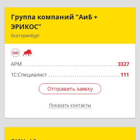
Группа компаний "АиБ +
Группа компаний "АиБ +
ЭРИКОС"
ЭРИКОС"
Екатеринбург
620075, Свердловская обл, Екатеринбург г,
Луначарского ул, дом № 81, оф.1008
АРМ
3327
Подробнее
1С:Специалист
111
Отправить заявку
Отправить заявку
Показать контакты
Назад
РИЦ-1С