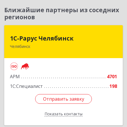
Ближайшие партнеры из соседних
регионов
1С-Рарус Челябинск
1С-Рарус Челябинск
Челябинск
454091, Челябинская обл, Челябинск г, Труда ул,
дом № 91, оф.403
Подробнее
АРМ
4701
1С:Специалист
198
Отправить заявку
Отправить заявку
Показать контакты
Назад