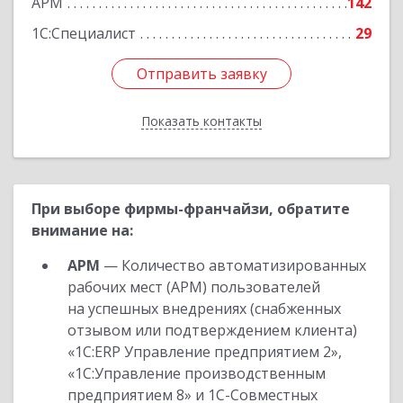
АРМ
142
1С:Специалист
29
Отправить заявку
Отправить заявку
Показать контакты
Назад
При выборе фирмы-франчайзи, обратите
внимание на:
АРМ
— Количество автоматизированных
рабочих мест (АРМ) пользователей
на успешных внедрениях (снабженных
отзывом или подтверждением клиента)
«1С:ERP Управление предприятием 2»,
«1С:Управление производственным
предприятием 8» и 1С-Совместных