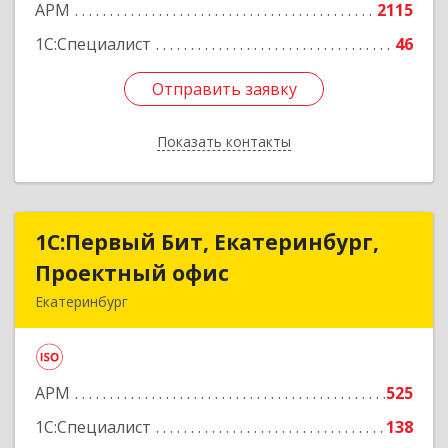
АРМ
2115
1С:Специалист
46
Отправить заявку
Отправить заявку
Показать контакты
Назад
1С:Первый Бит, Екатеринбург,
1С:Первый Бит, Екатеринбург,
Проектный офис
Проектный офис
Екатеринбург
620014, Свердловская обл, Екатеринбург г,
Малышева ул, корпус 29, оф.510
АРМ
525
Подробнее
1С:Специалист
138