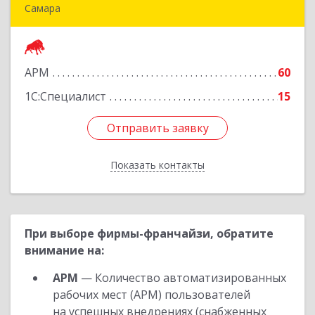
Самара
443011, Самарская обл, Самара г, 22
Партсъезда ул, дом № 207, оф.14
АРМ
60
Подробнее
1С:Специалист
15
Отправить заявку
Отправить заявку
Показать контакты
Назад
При выборе фирмы-франчайзи, обратите
внимание на:
АРМ
— Количество автоматизированных
рабочих мест (АРМ) пользователей
на успешных внедрениях (снабженных