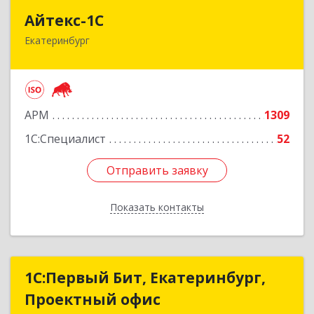
Айтекс-1С
Айтекс-1С
Екатеринбург
620041, Свердловская обл, Екатеринбург г,
Маяковского ул, дом № 25А, оф.1206
Подробнее
АРМ
1309
1С:Специалист
52
Отправить заявку
Отправить заявку
Показать контакты
Назад
1С:Первый Бит, Екатеринбург,
1С:Первый Бит, Екатеринбург,
Проектный офис
Проектный офис