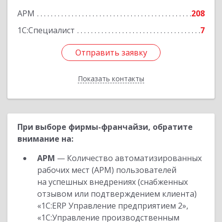
АРМ
208
1С:Специалист
7
Отправить заявку
Отправить заявку
Показать контакты
Назад
При выборе фирмы-франчайзи, обратите
внимание на:
АРМ
— Количество автоматизированных
рабочих мест (АРМ) пользователей
на успешных внедрениях (снабженных
отзывом или подтверждением клиента)
«1С:ERP Управление предприятием 2»,
«1С:Управление производственным