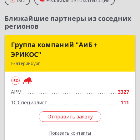
ISO
Реальная автоматизация
Ближайшие партнеры из соседних
регионов
Группа компаний "АиБ +
Группа компаний "АиБ +
ЭРИКОС"
ЭРИКОС"
Екатеринбург
620075, Свердловская обл, Екатеринбург г,
Луначарского ул, дом № 81, оф.1008
АРМ
3327
Подробнее
1С:Специалист
111
Отправить заявку
Отправить заявку
Показать контакты
Назад