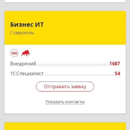
Бизнес ИТ
Бизнес ИТ
Ставрополь
355035, Ставропольский край, Ставрополь г, 1
Промышленная ул, дом № 3, корпус А
Подробнее
Внедрений
1687
1С:Специалист
54
Отправить заявку
Отправить заявку
Показать контакты
Назад