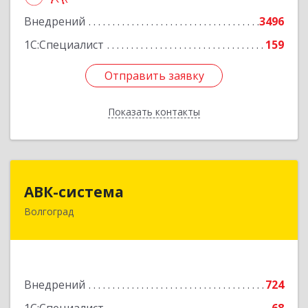
Подробнее
Внедрений
3496
1С:Специалист
159
Отправить заявку
Отправить заявку
Показать контакты
Назад
АВК-система
АВК-система
Волгоград
400131, Волгоградская обл, Волгоград г,
Коммунистическая ул, дом № 21
Подробнее
Внедрений
724