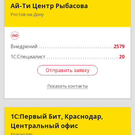
Ай-Ти Центр Рыбасова
Ай-Ти Центр Рыбасова
Ростов-на-Дону
344037, Ростовская обл, Ростов-на-Дону г, 14-я
линия ул, дом № 88, оф.502
Подробнее
Внедрений
2579
1С:Специалист
20
Отправить заявку
Отправить заявку
Показать контакты
Назад
1С:Первый Бит, Краснодар,
1С:Первый Бит, Краснодар,
Центральный офис
Центральный офис
Краснодар