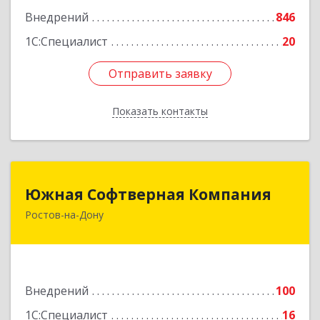
Внедрений
846
1С:Специалист
20
Отправить заявку
Отправить заявку
Показать контакты
Назад
Южная Софтверная Компания
Южная Софтверная Компания
Ростов-на-Дону
344116, Ростовская обл, Ростов-на-Дону г, 2-я
Володарского ул, Здание № 76, оф.203
Подробнее
Внедрений
100
1С:Специалист
16