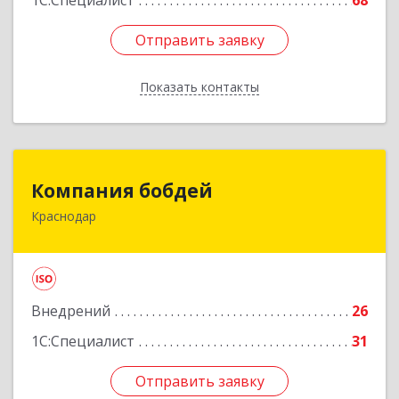
1С:Специалист
68
Отправить заявку
Отправить заявку
Показать контакты
Назад
Компания бобдей
Компания бобдей
Краснодар
350010, Краснодарский край, Краснодар г,
Зиповская ул, дом № 5, корпус 9, каб.416А
Подробнее
Внедрений
26
1С:Специалист
31
Отправить заявку
Отправить заявку