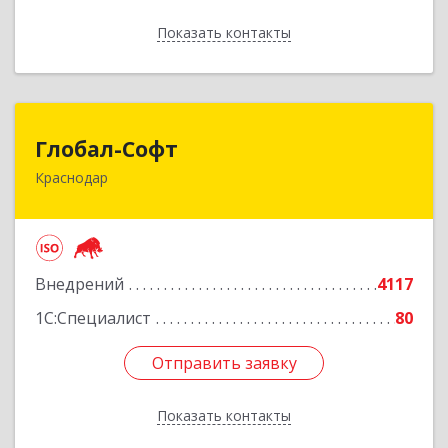
Показать контакты
Назад
Глобал-Софт
Глобал-Софт
Краснодар
350018, Краснодарский край, Краснодар г,
Сормовская ул, дом № 7
Подробнее
Внедрений
4117
1С:Специалист
80
Отправить заявку
Отправить заявку
Показать контакты
Назад