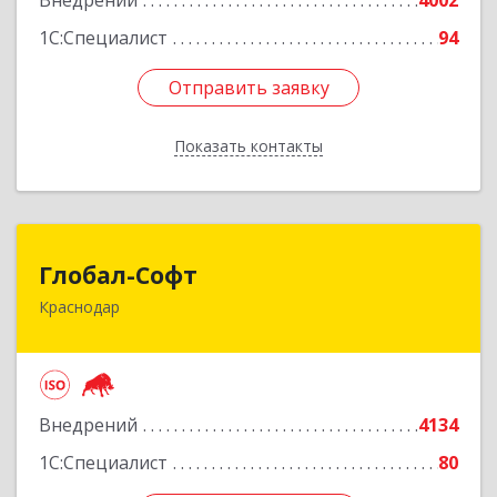
Внедрений
4002
Подробнее
1С:Специалист
94
Отправить заявку
Отправить заявку
Показать контакты
Назад
Глобал-Софт
Глобал-Софт
Краснодар
350018, Краснодарский край, Краснодар г,
Сормовская ул, дом № 7
Подробнее
Внедрений
4134
1С:Специалист
80