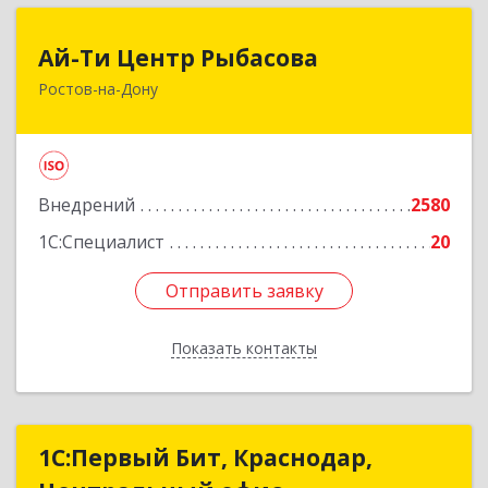
Ай-Ти Центр Рыбасова
Ай-Ти Центр Рыбасова
Ростов-на-Дону
344037, Ростовская обл, Ростов-на-Дону г, 14-я
линия ул, дом № 88, оф.502
Подробнее
Внедрений
2580
1С:Специалист
20
Отправить заявку
Отправить заявку
Показать контакты
Назад
1С:Первый Бит, Краснодар,
1С:Первый Бит, Краснодар,