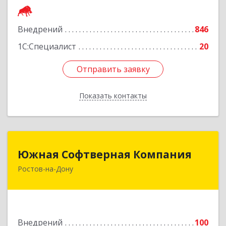
Подробнее
Внедрений
846
1С:Специалист
20
Отправить заявку
Отправить заявку
Показать контакты
Назад
Южная Софтверная Компания
Южная Софтверная Компания
Ростов-на-Дону
344116, Ростовская обл, Ростов-на-Дону г, 2-я
Володарского ул, Здание № 76, оф.203
Подробнее
Внедрений
100