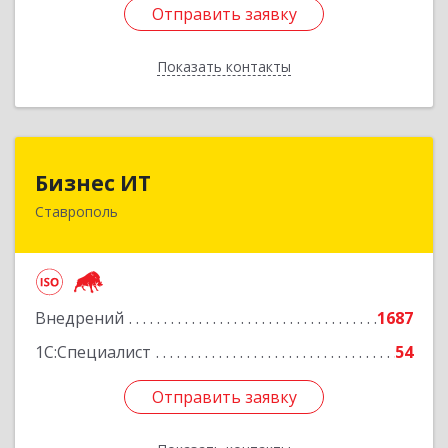
Отправить заявку
Отправить заявку
Показать контакты
Назад
Бизнес ИТ
Бизнес ИТ
Ставрополь
355035, Ставропольский край, Ставрополь г, 1
Промышленная ул, дом № 3, корпус А
Подробнее
Внедрений
1687
1С:Специалист
54
Отправить заявку
Отправить заявку