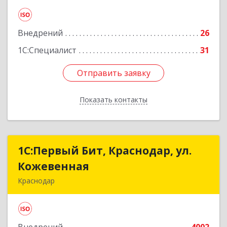
Подробнее
Внедрений
26
1С:Специалист
31
Отправить заявку
Отправить заявку
Показать контакты
Назад
1С:Первый Бит, Краснодар, ул.
1С:Первый Бит, Краснодар, ул.
Кожевенная
Кожевенная
Краснодар
350004, Краснодарский край, Краснодар г,
Кожевенная ул, дом № 38, пом.69