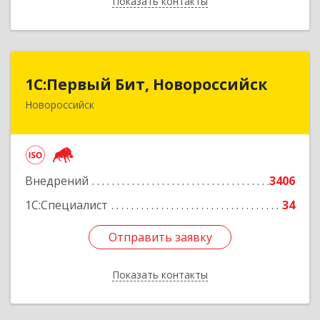
Показать контакты
Назад
1С:Первый Бит, Новороссийск
1С:Первый Бит, Новороссийск
Новороссийск
353925, Краснодарский край, Новороссийск г,
Дзержинского пр-кт, дом № 156-б, пом.421
Подробнее
Внедрений
3406
1С:Специалист
34
Отправить заявку
Отправить заявку
Показать контакты
Назад