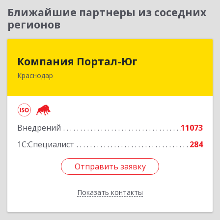
Ближайшие партнеры из соседних
регионов
Компания Портал-Юг
Компания Портал-Юг
Краснодар
350020, Краснодарский край, Краснодар г,
Одесская ул, дом № 48, оф.2,3,6
Подробнее
Внедрений
11073
1С:Специалист
284
Отправить заявку
Отправить заявку
Показать контакты
Назад